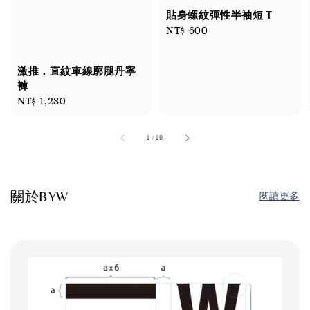
貼身螺紋彈性半袖短Ｔ
Regular
NT$ 600
price
激推．直紋車線廓腿丹寧
褲
Regular
NT$ 1,280
price
1
/
19
關於BYW
閱讀更多