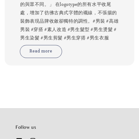
的與眾不同。」 在logotype的所有水平收尾
處，增加了彷彿古典式字體的襯線，不張揚的
裝飾表現品牌收斂卻獨特的調性。#男裝 #高雄
男裝 #穿搭 #素人改造 #男生髮型 #男生燙髮 #
男生染髮 #男生剪髮 #男生穿搭 #男生衣服
Read more
Follow us