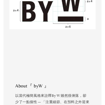
About『 byW 』
以當代極簡風格來詮釋By W 雖然很俐落，卻
少了一點個性 — 「注重細節、在預料之外迎來