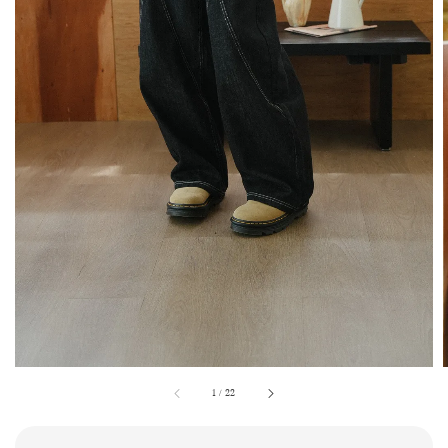
1
/
22