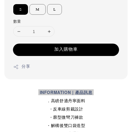
S
M
L
數量
加入購物車
分享
INFORMATION｜產品訊息
．高磅舒適丹寧面料
・反車線剪裁設計
・廓型微彎刀褲款
・解構後雙口袋造型