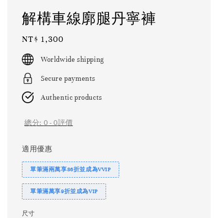
解構車線廓腿丹寧褲
Regular
NT$ 1,300
price
Worldwide shipping
Secure payments
Authentic products
總分:
0
-
0
評價
適用優惠
單筆滿兩萬享86折並成為VVIP
單筆滿萬享9折並成為VIP
尺寸