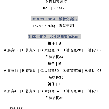
・
休閒日常選擇
SIZE
｜S / M / L
MODEL INFO｜模特兒資訊
187cm / 76kg｜實際穿著L
SIZE INFO｜尺寸測量表
(±2cm)
褲子｜S
A.腰寬39｜B.臀寬59｜C.大腿寬30｜D.褲管寬28｜E.褲長107｜
F.褲襠長34
褲子｜M
A.腰寬41｜B.臀寬61｜C.大腿寬32｜D.褲管寬29｜E.褲長108｜
F.褲襠長35
褲子｜L
A.腰寬43｜B.臀寬63｜C.大腿寬34｜D.褲管寬30｜E.褲長109｜
F.褲襠長36