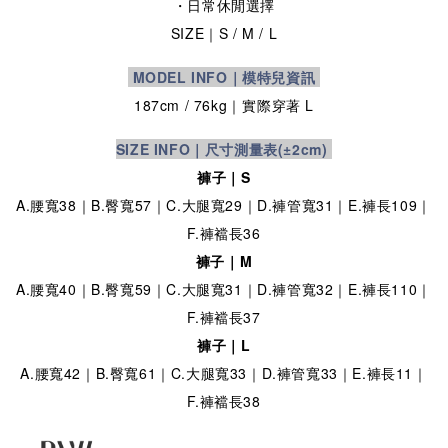
・日常休閒選擇
SIZE
｜S / M / L
MODEL INFO｜模特兒資訊
187cm / 76kg｜實際穿著 L
SIZE INFO｜尺寸測量表
(±2cm)
褲子｜S
A.腰寬38｜B.臀寬57｜C.大腿寬29｜D.褲管寬31｜E.褲長109｜
F.褲襠長36
褲子｜M
A.腰寬40｜B.臀寬59｜C.大腿寬31｜D.褲管寬32｜E.褲長110｜
F.褲襠長37
褲子｜L
A.腰寬42｜B.臀寬61｜C.大腿寬33｜D.褲管寬33｜E.褲長11｜
F.褲襠長38