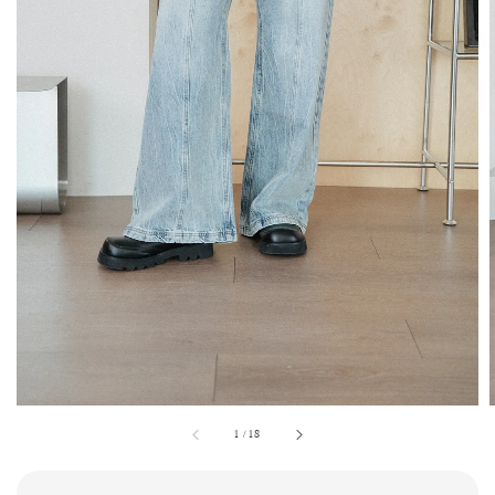
1
/
18