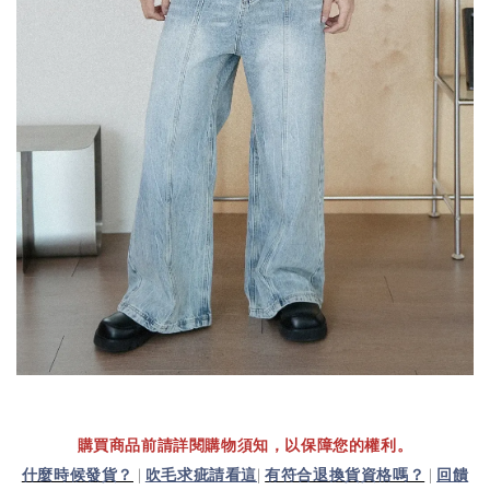
購買商品前請詳閱購物須知，以保障您的權利。
什麼時候發貨？
|
吹毛求疵請看這
|
有符合退換貨資格嗎？
|
回饋