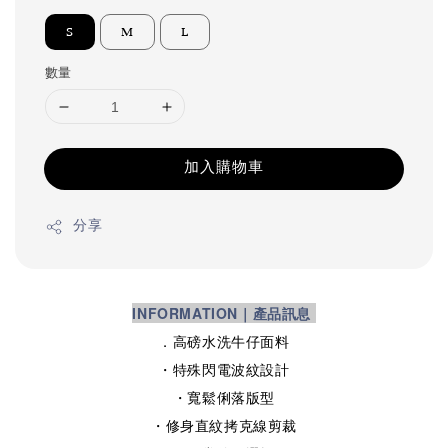
S
M
L
數量
加入購物車
分享
INFORMATION｜產品訊息
．高磅水洗牛仔面料
・特殊閃電波紋設計
・寬鬆俐落版型
・修身直紋拷克線剪裁