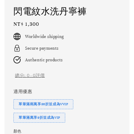
閃電紋水洗丹寧褲
Regular
NT$ 1,300
price
Worldwide shipping
Secure payments
Authentic products
總分:
0
-
0
評價
適用優惠
單筆滿兩萬享86折並成為VVIP
單筆滿萬享9折並成為VIP
顏色