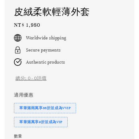
皮絨柔軟輕薄外套
Regular
NT$ 1,980
price
Worldwide shipping
Secure payments
Authentic products
總分:
0
-
0
評價
適用優惠
單筆滿兩萬享86折並成為VVIP
單筆滿萬享9折並成為VIP
數量