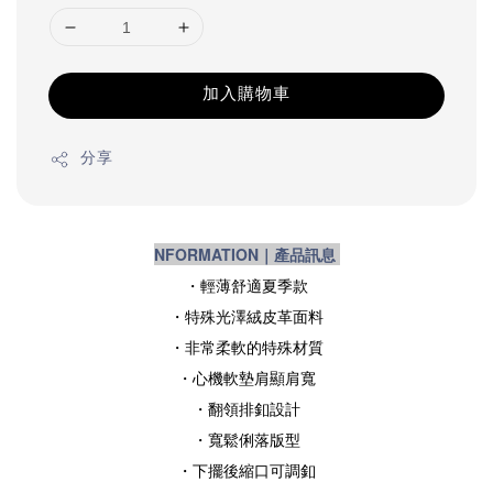
加入購物車
分享
NFORMATION｜產品訊息
・輕薄舒適夏季款
・特殊
光澤絨皮革面料
・非常柔軟的特殊材質
・心機軟墊肩顯肩寬
・翻領排釦設計
・寬鬆俐落版型
・下擺後縮口可調釦