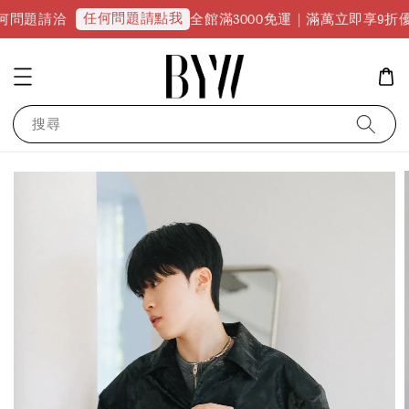
任何問題請點我
全館滿3000免運｜滿萬立即享9折優惠並升級VIP
搜尋