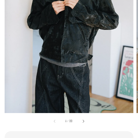
1
/
22