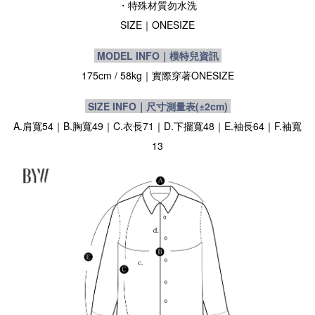
・特殊材質勿水洗
SIZE
｜ONESIZE
MODEL INFO｜模特兒資訊
175cm / 58kg｜實際穿著
ONESIZE
SIZE INFO｜尺寸測量表
(±2cm)
A.肩寬54｜B.胸寬49｜C.衣長71｜D.下擺寬48｜E.袖長64｜F.袖寬
13