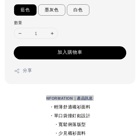
藍色
墨灰色
白色
數量
加入購物車
分享
NFORMATION｜產品訊息
・輕薄舒適襯衫面料
・單口袋撞釘釦設計
・寬鬆俐落版型
・少見襯衫面料