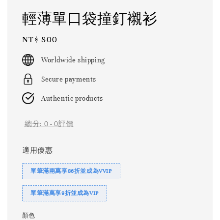
輕薄單口袋撞釘襯衫
Regular
NT$ 800
price
Worldwide shipping
Secure payments
Authentic products
總分:
0
-
0
評價
適用優惠
單筆滿兩萬享86折並成為VVIP
單筆滿萬享9折並成為VIP
顏色