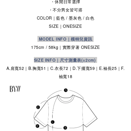
・休閒日常選擇
・不分男女皆可搭
COLOR｜藍
色
/ 墨灰
色
/ 白
色
SIZE
｜ONESIZE
MODEL INFO｜模特兒資訊
175cm / 58
kg
｜實際穿著
ONESIZE
SIZE INFO｜尺寸測量表
(±2cm)
A.肩寬52｜B.胸寬51｜C.衣長72｜D.下擺寬59｜E.袖長25｜F.
袖寬18