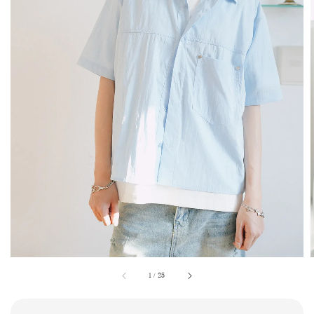
1
/
25