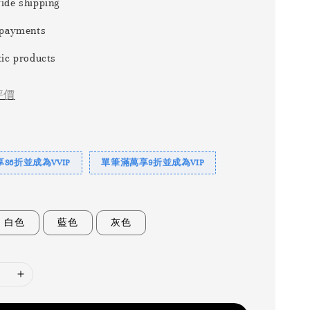
ide shipping
 payments
ic products
評價
86折並成為VVIP
單筆滿萬享9折並成為VIP
白色
藍色
灰色