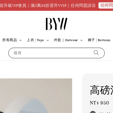
任何問題請點我
員｜滿2萬88折晉升VVIP｜任何問題請洽
所有商品
上衣 | Tops
外套｜Outwear
褲子 | Bottoms
搜尋
高磅
Regular
NT$ 950
price