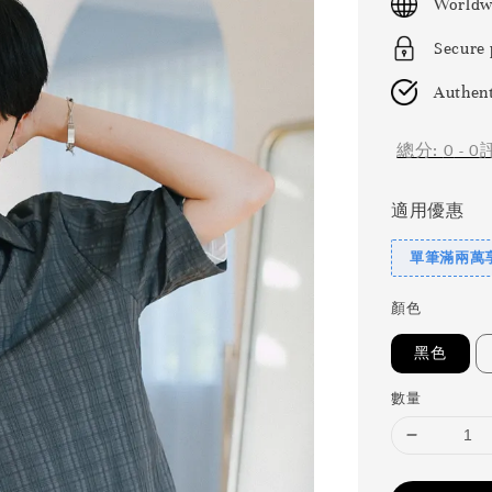
Worldw
Secure
Authent
總分:
0
-
0
適用優惠
單筆滿兩萬享
顏色
黑色
數量