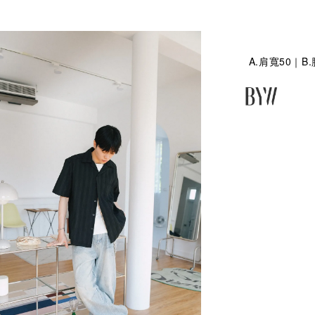
A.肩寬50｜B