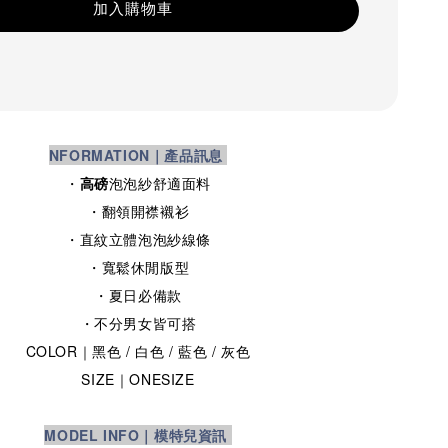
加入購物車
NFORMATION｜產品訊息
・
高磅
泡泡紗舒適面料
・翻領開襟襯衫
・直紋立體泡泡紗線條
・
寬鬆休閒版型
・夏日必備款
・不分男女皆可搭
COLOR｜黑色
/ 白色
/ 藍色
/ 灰色
SIZE
｜ONESIZE
MODEL INFO｜模特兒資訊