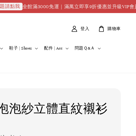
全館滿3000免運｜滿萬立即享9折優惠並升級VIP會員｜滿2萬8
登入
購物車
鞋子 | Shoes
配件 | Acc
問題Ｑ&Ａ
泡泡紗立體直紋襯衫