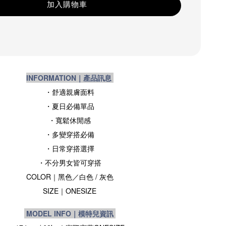
加入購物車
INFORMATION｜產品訊息
・舒適親膚面料
・夏日必備單品
・寬鬆休閒感
・多變穿搭必備
・
日常穿搭選擇
・不分男女皆可穿搭
COLOR｜黑色
／白色 / 灰色
SIZE
｜ONESIZE
MODEL INFO｜模特兒資訊