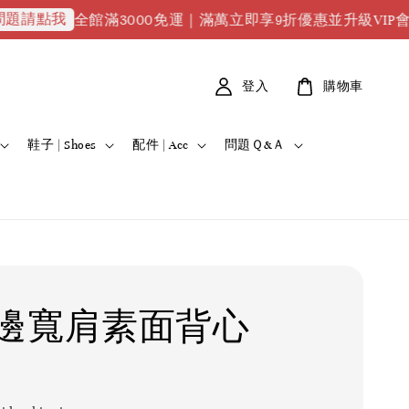
全館滿3000免運｜滿萬立即享9折優惠並升級VIP會員｜滿2萬8
登入
購物車
鞋子 | Shoes
配件 | Acc
問題Ｑ&Ａ
邊寬肩素面背心