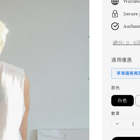
Worldw
Secure
Authent
總分:
0
-
0
適用優惠
單筆滿兩萬享
顏色
白色
數量