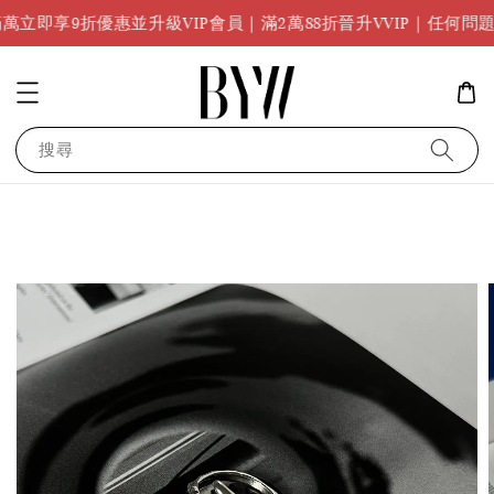
即享9折優惠並升級VIP會員｜滿2萬88折晉升VVIP｜任何問題請洽
搜尋