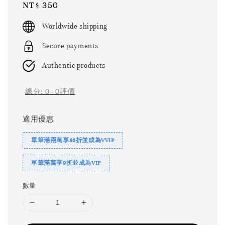
Regular
NT$ 350
price
Worldwide shipping
Secure payments
Authentic products
總分:
0
-
0
評價
適用優惠
單筆滿兩萬享86折並成為VVIP
單筆滿萬享9折並成為VIP
數量