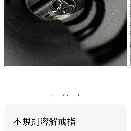
1
/
9
不規則溶解戒指