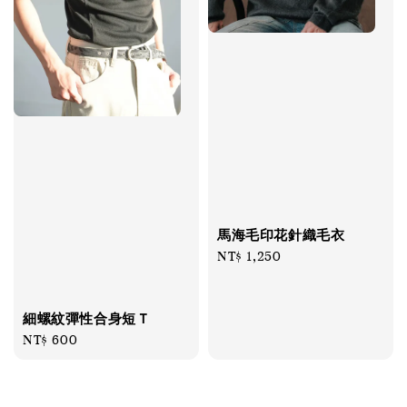
馬海毛印花針織毛衣
Regular
NT$ 1,250
price
細螺紋彈性合身短Ｔ
Regular
NT$ 600
price