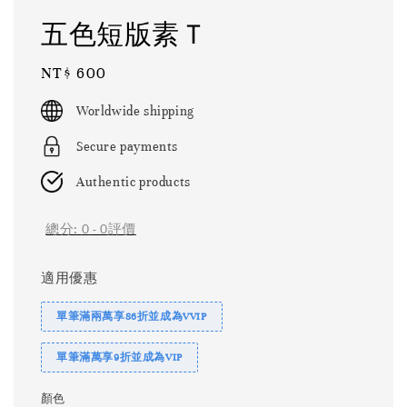
五色短版素Ｔ
Regular
NT$ 600
price
Worldwide shipping
Secure payments
Authentic products
總分:
0
-
0
評價
適用優惠
單筆滿兩萬享86折並成為VVIP
單筆滿萬享9折並成為VIP
顏色