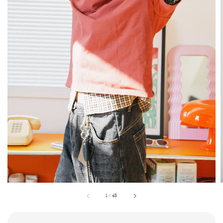
1
/
48