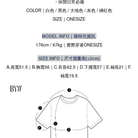
・休閒日常必備
COLOR｜白色
/
黑色
/ 大地色
/ 灰色
/ 磚紅色
SIZE
｜ONESIZE
MODEL INFO｜模特兒資訊
176cm / 67kg｜實際穿著
ONESIZE
SIZE INFO｜尺寸測量表
(±2cm)
A.肩寬51.5｜B.胸寬56｜C.衣長62.5｜D.下擺寬57｜E.袖長21｜F.
袖寬19.5