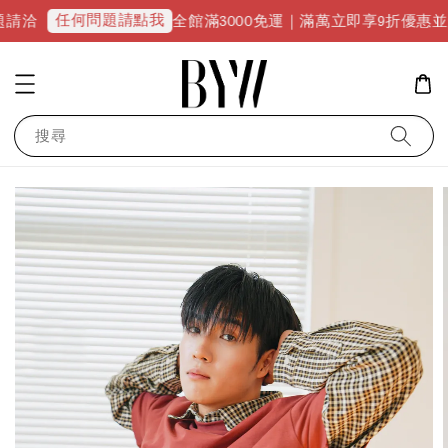
任何問題請點我
全館滿3000免運｜滿萬立即享9折優惠並升級VIP會
搜尋