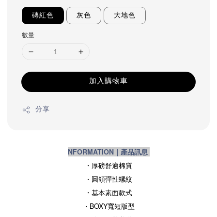
磚紅色
灰色
大地色
數量
加入購物車
分享
NFORMATION｜產品訊息
・厚磅舒適棉質
・圓領彈性螺紋
・基本素面款式
・BOXY寬短版型