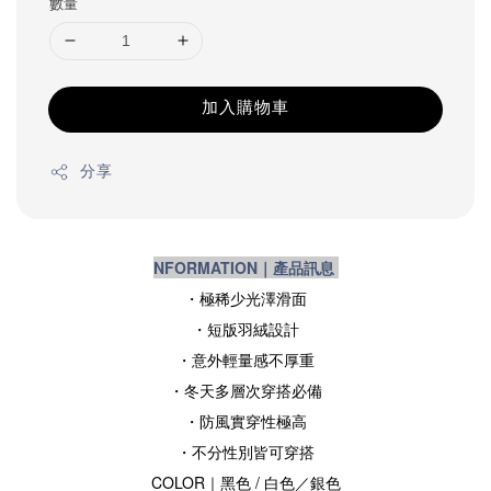
數量
加入購物車
分享
NFORMATION｜產品訊息
・極稀少光澤滑面
・短版羽絨設計
・意外輕量感不厚重
・冬天
多層次穿搭必備
・
防風實穿性極高
・不分性別皆可穿搭
COLOR｜黑色 / 白色／銀
色