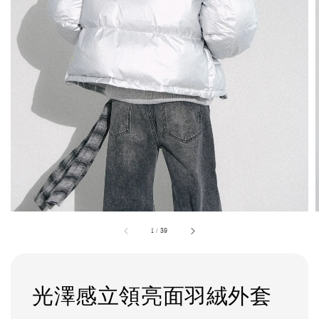
1
/
39
光澤感立領亮面羽絨外套