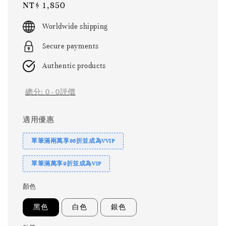
Regular
NT$ 1,850
price
Worldwide shipping
Secure payments
Authentic products
總分:
0
-
0
評價
適用優惠
單筆滿兩萬享86折並成為VVIP
單筆滿萬享9折並成為VIP
顏色
黑色
白色
銀色