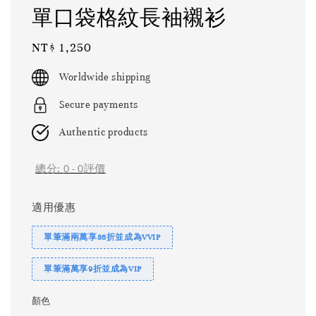
單口袋格紋長袖襯衫
Regular
NT$ 1,250
price
Worldwide shipping
Secure payments
Authentic products
總分:
0
-
0
評價
適用優惠
單筆滿兩萬享86折並成為VVIP
單筆滿萬享9折並成為VIP
顏色