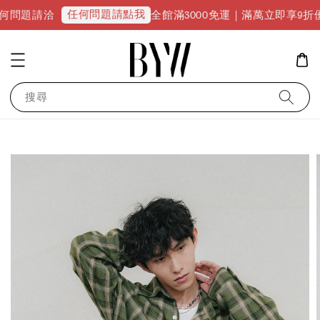
任何問題請點我
全館滿3000免運｜滿萬立即享9折優惠並升級VIP
搜尋