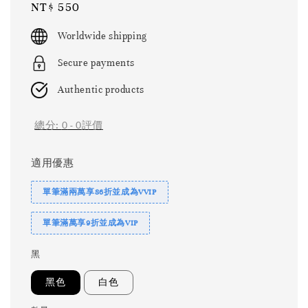
Regular
NT$ 550
price
Worldwide shipping
Secure payments
Authentic products
總分:
0
-
0
評價
適用優惠
單筆滿兩萬享86折並成為VVIP
單筆滿萬享9折並成為VIP
黑
黑色
白色