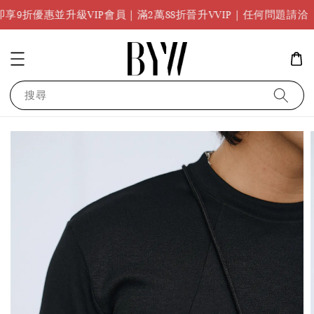
任何問題
並升級VIP會員｜滿2萬88折晉升VVIP｜任何問題請洽
搜尋