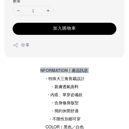
數量
加入購物車
分享
NFORMATION｜產品訊息
・特殊大三角剪裁設計
・親膚透氣面料
・內搭、單穿必備款
・合身修身版型
・簡約休閒舒適
・不限性別都可穿
COLOR｜黑色／白色