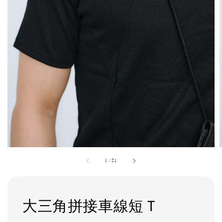
1
/
21
大三角拼接車線短Ｔ