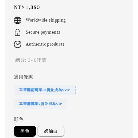
Regular
NT$ 1,380
price
Worldwide shipping
Secure payments
Authentic products
總分:
0
-
0
評價
適用優惠
單筆滿兩萬享86折並成為VVIP
單筆滿萬享9折並成為VIP
顔色
黑色
奶油白