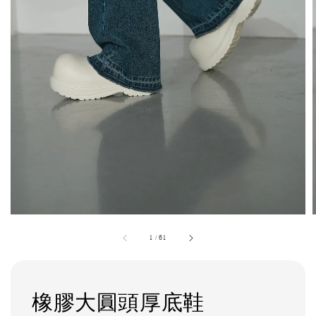
1
/
61
橡膠大圓頭厚底鞋