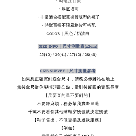
・時髦注目款
厚底增高
・
・非常適合搭配寬褲管版型的褲子
・
時髦百搭不限風格皆可搭配
/ 奶油白
COLOR｜黑色
SIZE INFO｜尺寸測量表
(±2cm)
25(40) / 26(41) / 27(42) / 28(43
)
SIZE SURVEY｜尺寸測量參考
如果想正確買到適合尺寸，請務必赤腳站在地上
然後拿尺從你腳指頭最凸點，量到後腳跟的實際長度
【尺要直的量不要斜的】
不要嫌麻煩，務必幫我實際量過
千萬不要看你其他球鞋穿幾號就決定幾號
【鞋子售出，不做更換及退款服務】
【例如】