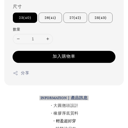
尺寸
25(40)
26(41)
27(42)
28(43)
數量
加入購物車
分享
INFORMATION｜產品訊息
・大圓翹頭設計
・橡膠厚底質料
・輕盈超好穿