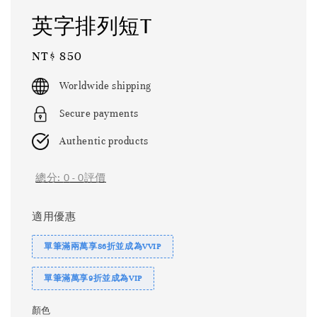
英字排列短T
Regular
NT$ 850
price
Worldwide shipping
Secure payments
Authentic products
總分:
0
-
0
評價
適用優惠
單筆滿兩萬享86折並成為VVIP
單筆滿萬享9折並成為VIP
顏色