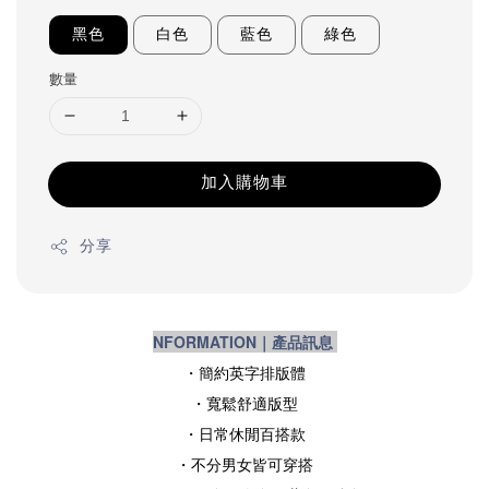
黑色
白色
藍色
綠色
數量
加入購物車
分享
NFORMATION｜產品訊息
・簡約
英字排版體
・寬鬆舒適版型
・日常休閒百搭款
・不分男女皆可穿搭