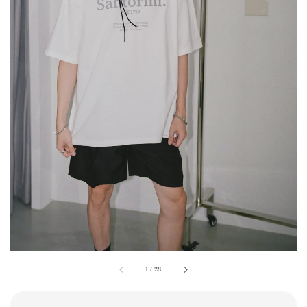
1
/
28