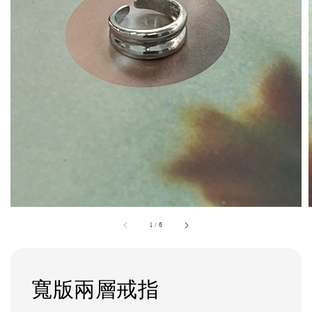
1
/
6
寬版兩層戒指