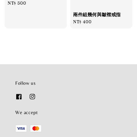
Regular
NT$ 500
price
兩件組幾何與皺褶戒指
Regular
NT$ 400
price
Follow us
We accept