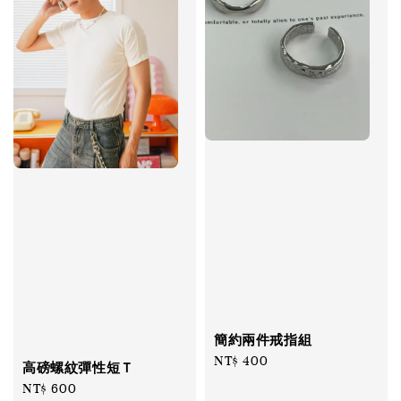
簡約兩件戒指組
Regular
NT$ 400
高磅螺紋彈性短Ｔ
price
Regular
NT$ 600