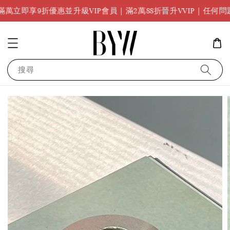
立即享9折優惠並升級VIP會員｜滿2萬88折晉升VVIP｜任何問題請
搜尋