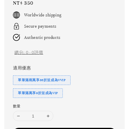
Regular
NT$ 350
price
Worldwide shipping
Secure payments
Authentic products
總分:
0
-
0
評價
適用優惠
單筆滿兩萬享86折並成為VVIP
單筆滿萬享9折並成為VIP
數量