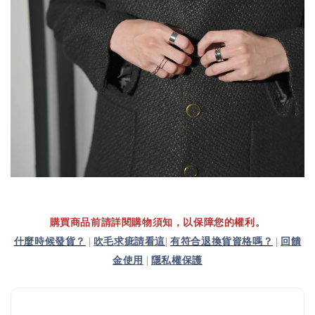
購買商品前請詳閱購物須知，以保障您的權利。
什麼時候發貨？
|
吹毛求疵請看這
|
有符合退換貨資格嗎？
|
回饋
金使用
|
隱私權保護