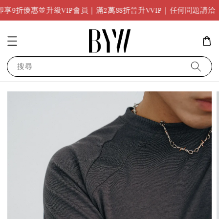
任何問題
並升級VIP會員｜滿2萬88折晉升VVIP｜任何問題請洽
搜尋