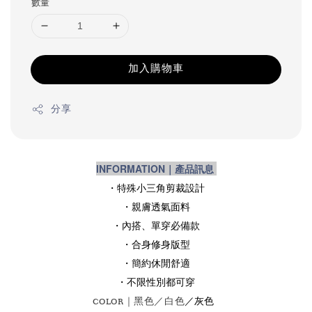
數量
加入購物車
分享
INFORMATION｜產品訊息
・特殊小三角剪裁設計
・親膚透氣面料
・內搭、單穿必備款
・合身修身版型
・簡約休閒舒適
・不限性別都可穿
／灰色
COLOR｜黑色／白色