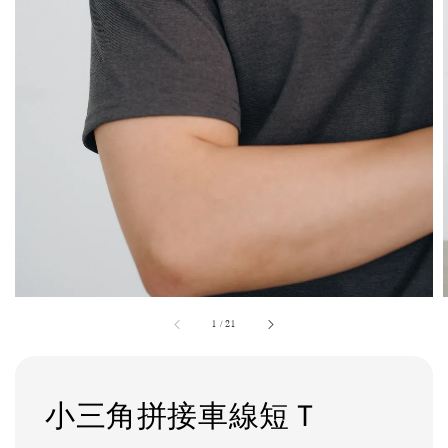
1
/
21
小三角拼接車線短Ｔ