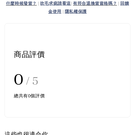
什麼時候發貨？
|
吹毛求疵請看這
|
有符合退換貨資格嗎？
|
回饋
金使用
|
隱私權保護
商品評價
0
/ 5
總共有
0
個評價
這些也很適合你