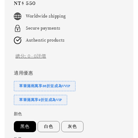
Regular
NT$ 550
price
Worldwide shipping
Secure payments
Authentic products
總分:
0
-
0
評價
適用優惠
單筆滿兩萬享86折並成為VVIP
單筆滿萬享9折並成為VIP
顏色
黑色
白色
灰色