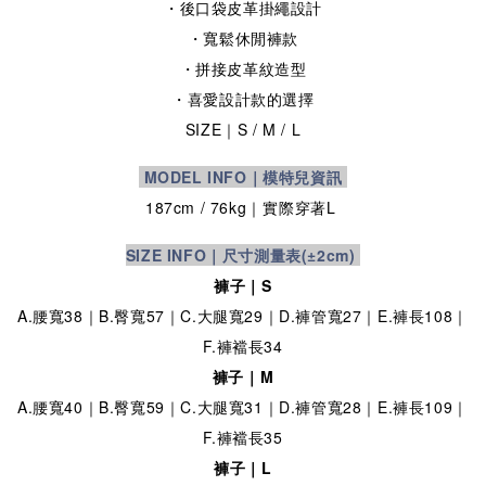
・後口袋皮革掛繩設計
・寬鬆休閒褲款
・拼接皮革紋造型
・喜愛設計款的選擇
SIZE
｜S / M / L
MODEL INFO｜模特兒資訊
187cm / 76kg｜實際穿著L
SIZE INFO｜尺寸測量表
(±2cm)
褲子｜S
A.腰寬38｜B.臀寬57｜C.大腿寬29｜D.褲管寬27｜E.褲長108｜
F.褲襠長34
褲子｜M
A.腰寬40｜B.臀寬59｜C.大腿寬31｜D.褲管寬28｜E.褲長109｜
F.褲襠長35
褲子｜L