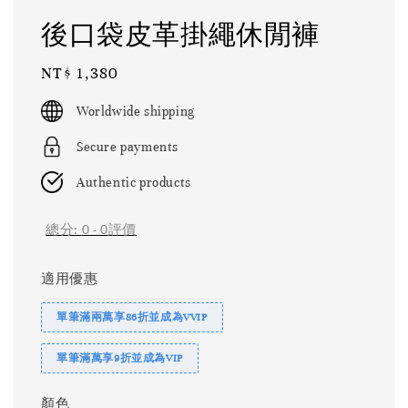
後口袋皮革掛繩休閒褲
Regular
NT$ 1,380
price
Worldwide shipping
Secure payments
Authentic products
總分:
0
-
0
評價
適用優惠
單筆滿兩萬享86折並成為VVIP
單筆滿萬享9折並成為VIP
顏色