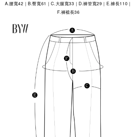
A.腰寬42｜B.臀寬61｜C.大腿寬33｜D.褲管寬29｜E.褲長110｜
F.褲襠長36