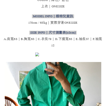
上衣｜ONESIZE
MODEL INFO｜模特兒資訊
178cm / 65kg｜實際穿著
ONESIZE
SIZE INFO｜尺寸測量表
(±2cm)
A.肩寬63｜B.胸寬65｜C.衣長79｜D.下擺寬65｜E.袖長57｜F.袖寬
12