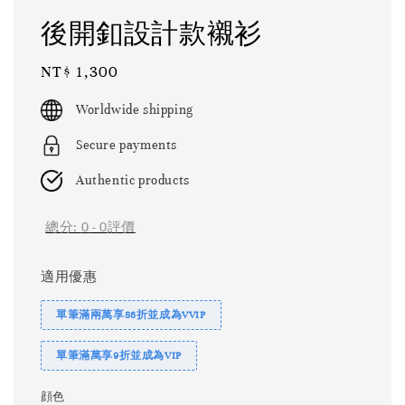
後開釦設計款襯衫
Regular
NT$ 1,300
price
Worldwide shipping
Secure payments
Authentic products
總分:
0
-
0
評價
適用優惠
單筆滿兩萬享86折並成為VVIP
單筆滿萬享9折並成為VIP
顔色