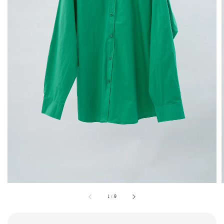
1
/
9