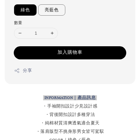
綠色
亮藍色
數量
加入購物車
分享
INFORMATION｜產品訊息
・手袖開扣設計少見設計感
・背後開扣設計多種穿法
・純棉材質清爽透氣適合夏天
・落肩版型不挑身形男女皆可駕馭
COLOR｜綠色／藍色