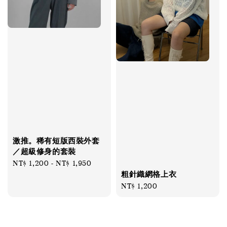
激推。稀有短版西裝外套
／超級修身的套裝
Regular
NT$ 1,200
-
NT$ 1,950
粗針織網格上衣
price
Regular
NT$ 1,200
price