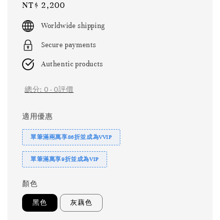
Regular
NT$ 2,200
price
Worldwide shipping
Secure payments
Authentic products
總分:
0
-
0
評價
適用優惠
單筆滿兩萬享86折並成為VVIP
單筆滿萬享9折並成為VIP
顏色
黑色
灰藕色