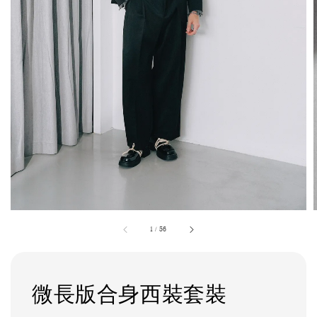
1
/
56
微長版合身西裝套裝