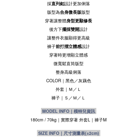
採
直列釦
設計更加俐落
版型為
合身微長版
版型
穿著讓整體
身型更顯修長
後方下
擺採雙開
設計
讓整件衣服顯得更高級
褲子
前打摺立體感
設計
穿著時更增顯立體感
微寬鬆直筒版型
整身高級俐落
COLOR｜黑色
／灰藕色
外套｜
Ｍ／Ｌ
褲子
｜Ｓ／Ｍ／Ｌ
MODEL INFO｜模特兒資訊
180cm / 70kg｜實際穿著
外套L
｜
褲子M
SIZE INFO｜尺寸測量表
(±2cm)