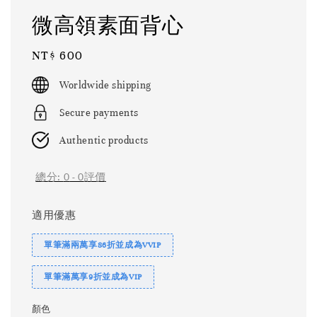
微高領素面背心
Regular
NT$ 600
price
Worldwide shipping
Secure payments
Authentic products
總分:
0
-
0
評價
適用優惠
單筆滿兩萬享86折並成為VVIP
單筆滿萬享9折並成為VIP
顏色