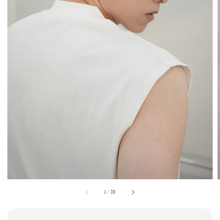
1
/
25