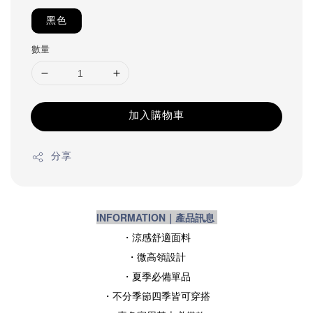
黑色
數量
加入購物車
分享
INFORMATION｜產品訊息
・涼感舒適面料
・微高領設計
・夏季
必備單品
・不分季節四季皆可穿搭