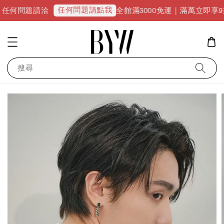
任何問題請點我
題請洽
全館滿3000免運｜滿萬立即享9折優惠並升
搜尋