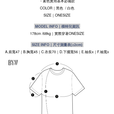
・素色實用基本必備款
COLOR｜黑色 / 白色
SIZE
｜ONESIZE
MODEL INFO｜模特兒資訊
178cm /
68kg
｜實際穿著
ONESIZE
SIZE INFO｜尺寸測量表
(±2cm)
A.肩寬47｜B.胸寬45｜C.衣長70｜D.下擺寬56｜E.袖長x｜F.袖寬x