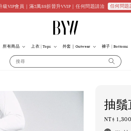
任何問題請點我
｜滿2萬88折晉升VVIP｜任何問題請洽
全
所有商品
上衣 | Tops
外套｜Outwear
褲子 | Bottoms
搜尋
抽鬚
Regular
NT$ 1,30
price