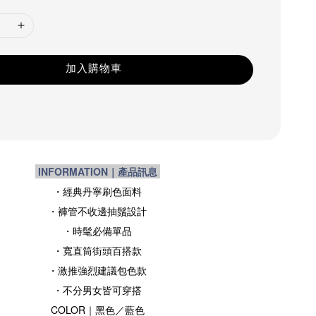
加入購物車
INFORMATION｜產品訊息
・經典丹寧刷色面料
・褲管不收邊抽鬚設計
・時髦必備單品
・寬直筒街頭百搭款
・激推強烈建議包色款
・不分男女皆可穿搭
COLOR｜黑色／藍色