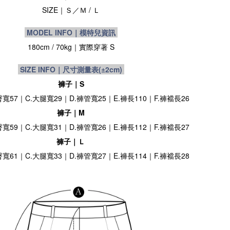
SIZE
｜
Ｓ／Ｍ / Ｌ
MODEL INFO｜模特兒資訊
180cm / 70kg
｜實際穿著 S
SIZE INFO｜尺寸測量表
(±2cm)
褲子｜S
臀寬57｜C.大腿寬29｜D.褲管寬25｜E.褲長110｜F.褲襠長26
褲子｜M
臀寬59｜C.大腿寬31｜D.褲管寬26｜E.褲長112｜F.褲襠長27
褲子｜Ｌ
臀寬61｜C.大腿寬33｜D.褲管寬27｜E.褲長114｜F.褲襠長28