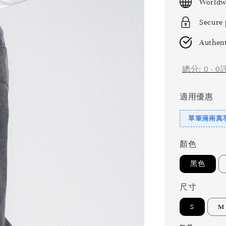
Worldw
Secure
Authent
總分:
0
-
0
適用優惠
單筆滿兩萬享
顏色
黑色
尺寸
S
M