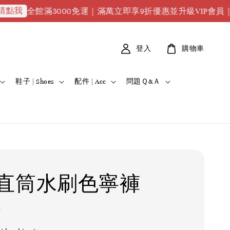
館滿3000免運｜滿萬立即享9折優惠並升級VIP會員｜滿2萬88
登入
購物車
鞋子 | Shoes
配件 | Acc
問題Ｑ&Ａ
直筒水刷色寧褲
0