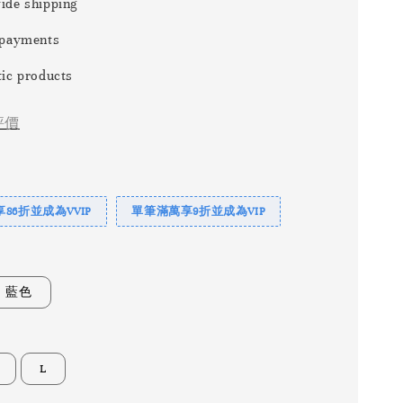
ide shipping
 payments
ic products
評價
86折並成為VVIP
單筆滿萬享9折並成為VIP
藍色
L