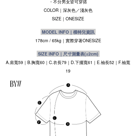
・不分男女皆可穿搭
COLOR｜深灰
色
／
淺灰色
SIZE
｜ONESIZE
MODEL INFO｜模特兒資訊
178cm / 65kg｜實際穿著
ONESIZE
SIZE INFO｜尺寸測量表
(±2cm)
A.肩寬59｜B.胸寬60｜C.衣長79｜D.下擺寬61｜E.袖長52｜F.袖寬
19