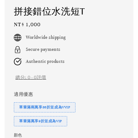
拼接錯位水洗短T
Regular
NT$ 1,000
price
Worldwide shipping
Secure payments
Authentic products
總分:
0
-
0
評價
適用優惠
單筆滿兩萬享86折並成為VVIP
單筆滿萬享9折並成為VIP
顏色