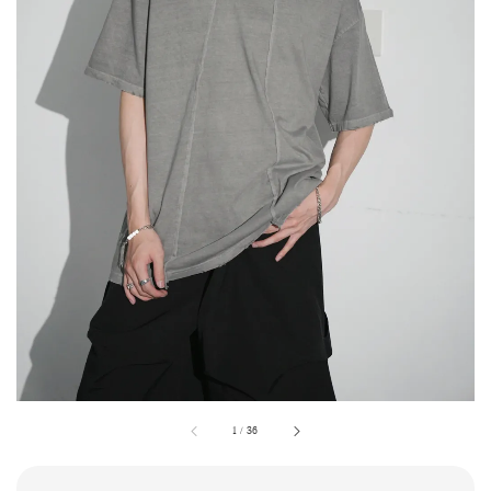
1
/
36