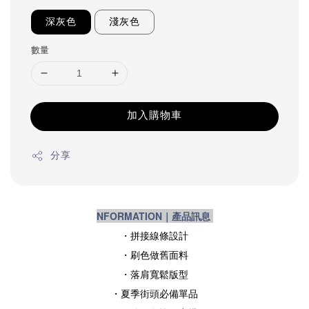
深灰色
淺灰色
數量
加入購物車
分享
NFORMATION｜產品訊息
・拼接線條設計
・刷色做舊面料
・
落肩寬鬆版型
・
夏季街頭必備單品