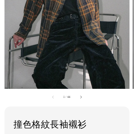
1
/
44
撞色格紋長袖襯衫