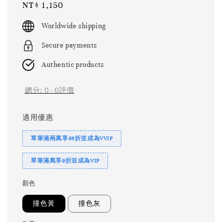
Regular
NT$ 1,150
price
Worldwide shipping
Secure payments
Authentic products
總分:
0
-
0
評價
適用優惠
單筆滿兩萬享86折並成為VVIP
單筆滿萬享9折並成為VIP
顏色
撞色黃
撞色灰