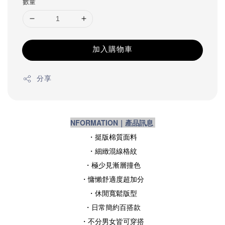
數量
加入購物車
分享
NFORMATION｜產品訊息
・挺版
棉質
面料
・
細緻混線格紋
・極少見
漸層
撞色
・慵懶舒適度超加分
・
休閒寬鬆版型
・
日常簡約百搭款
・
不分男女皆可穿搭