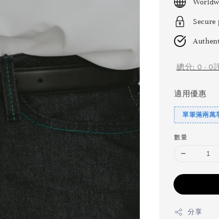
Worldw
Secure
Authent
總分:
0
-
0
適用優惠
單筆滿兩萬享
數量
分享