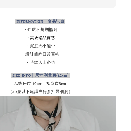
INFORMATION｜產品訊息
・釦環不規則橢圓
・
高級精品質感
・寬度大小適中
・設計簡約日常百搭
・時髦人士必備
SIZE INFO｜尺寸測量表
(±2cm)
A.總長度110cm｜B.寬度3cm
（30腰以下建議自行多打幾個洞）