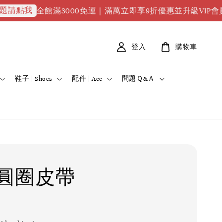
全館滿3000免運｜滿萬立即享9折優惠並升級VIP會員｜滿2萬
登入
購物車
鞋子 | Shoes
配件 | Acc
問題Ｑ&Ａ
圓圈皮帶