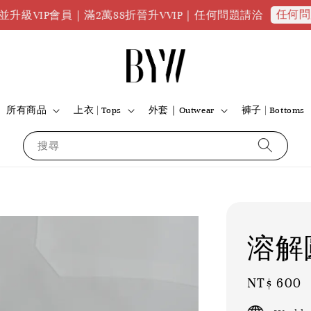
任何問題請點我
P會員｜滿2萬88折晉升VVIP｜任何問題請洽
所有商品
上衣 | Tops
外套｜Outwear
褲子 | Bottoms
搜尋
溶解
Regular
NT$ 600
price