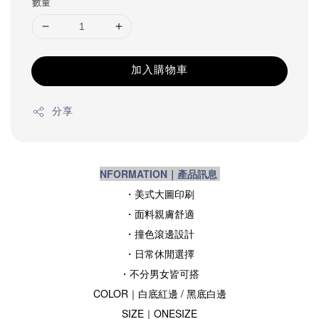
數量
加入購物車
分享
NFORMATION｜產品訊息
・美式大圖印刷
・面料親膚舒適
・撞色滾邊設計
・日常休閒選擇
・不分男女皆可搭
COLOR｜白底紅邊
/ 黑底白邊
SIZE
｜ONESIZE