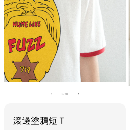
1
/
24
滾邊塗鴉短Ｔ