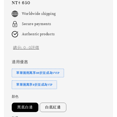
Regular
NT$ 650
price
Worldwide shipping
Secure payments
Authentic products
總分:
0
-
0
評價
適用優惠
單筆滿兩萬享86折並成為VVIP
單筆滿萬享9折並成為VIP
顏色
黑底白邊
白底紅邊