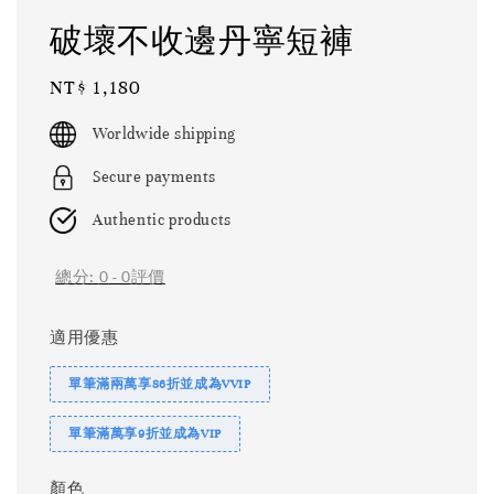
破壞不收邊丹寧短褲
Regular
NT$ 1,180
price
Worldwide shipping
Secure payments
Authentic products
總分:
0
-
0
評價
適用優惠
單筆滿兩萬享86折並成為VVIP
單筆滿萬享9折並成為VIP
顏色