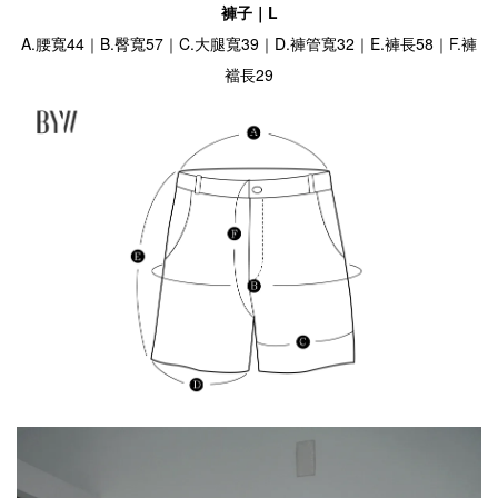
褲子｜L
A.腰寬44｜B.臀寬57｜C.大腿寬39｜D.褲管寬32｜E.褲長58｜F.褲
襠長29