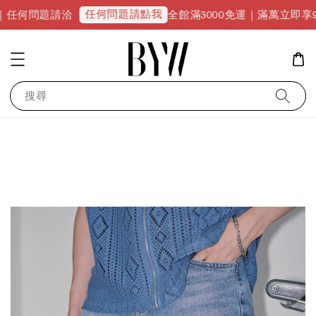
任何問題請點我
題請洽
全館滿3000免運｜滿萬立即享9折優惠並升
搜尋