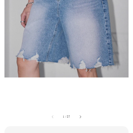
1
/
27