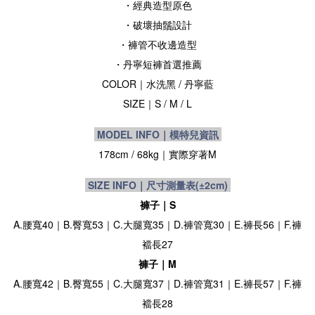
・經典造型原色
・破壞抽鬚設計
・褲管不收邊造型
・丹寧短褲首選推薦
COLOR
｜水洗黑
/ 丹寧藍
SIZE
｜S / M / L
MODEL INFO｜模特兒資訊
178cm / 68kg｜實際穿著M
SIZE INFO｜尺寸測量表
(±2cm)
褲子｜S
A.腰寬40｜B.臀寬53｜C.大腿寬35｜D.褲管寬30｜E.褲長56｜F.褲
襠長27
褲子｜M
A.腰寬42｜B.臀寬55｜C.大腿寬37｜D.褲管寬31｜E.褲長57｜F.褲
襠長28