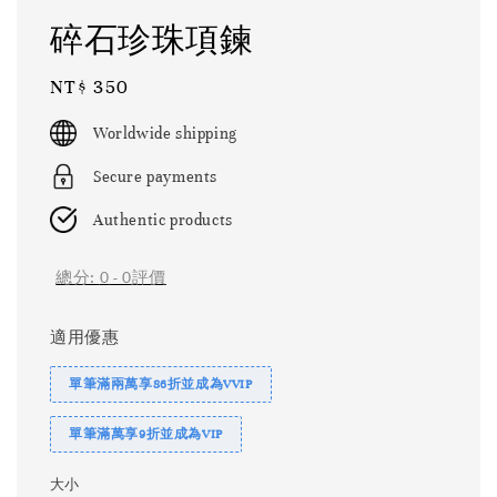
碎石珍珠項鍊
Regular
NT$ 350
price
Worldwide shipping
Secure payments
Authentic products
總分:
0
-
0
評價
適用優惠
單筆滿兩萬享86折並成為VVIP
單筆滿萬享9折並成為VIP
大小