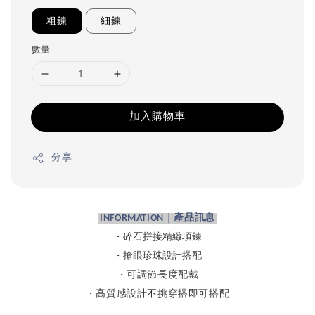
粗鍊
細鍊
數量
加入購物車
分享
INFORMATION｜產品訊息
・碎石拼接精緻項鍊
・搶眼珍珠設計搭配
・可調節長度配戴
・高質感設計不挑穿搭即可搭配