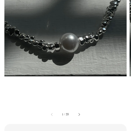
1
/
25