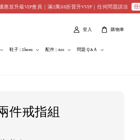
任何問題請
VIP會員｜滿2萬88折晉升VVIP｜任何問題請洽
登入
購物車
鞋子 | Shoes
配件 | Acc
問題Ｑ&Ａ
兩件戒指組