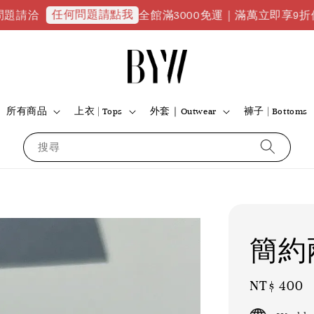
任何問題請點我
全館滿3000免運｜滿萬立即享9折優惠並升級
所有商品
上衣 | Tops
外套｜Outwear
褲子 | Bottoms
搜尋
簡約
Regular
NT$ 400
price