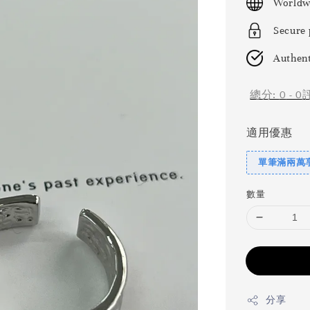
Worldw
Secure
Authent
總分:
0
-
0
適用優惠
單筆滿兩萬享
數量
分享