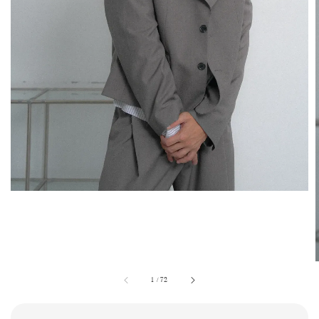
1
/
72