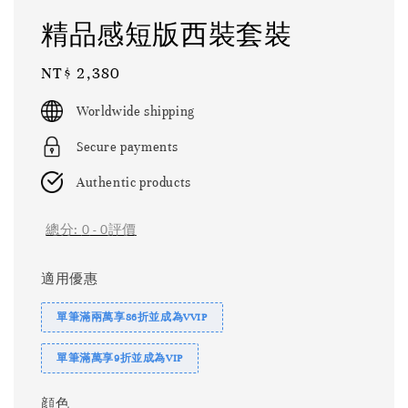
精品感短版西裝套裝
Regular
NT$ 2,380
price
Worldwide shipping
Secure payments
Authentic products
總分:
0
-
0
評價
適用優惠
單筆滿兩萬享86折並成為VVIP
單筆滿萬享9折並成為VIP
顔色