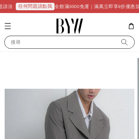
問題請點我
全館滿3000免運｜滿萬立即享9折優惠並升級VIP會員
搜尋