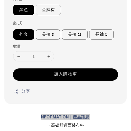
黑色
亞麻棕
款式
外套
長褲 S
長褲 M
長褲 L
數量
加入購物車
分享
NFORMATION｜產品訊息
・高磅舒適西裝布料