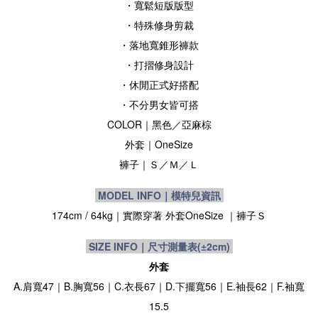
・寬鬆短
版版型
・特殊修身剪裁
・落地寬錐形
褲款
・打摺修身設計
・休閒正式好搭配
・不分男女皆可搭
COLOR｜黑色
／亞麻棕
外套｜OneSize
褲子
｜Ｓ／Ｍ／Ｌ
MODEL INFO｜模特兒資訊
174cm / 64kg｜實際穿著 外套
OneSize
｜
褲子
Ｓ
SIZE INFO｜尺寸測量表
(±2cm)
外套
A.肩寬47｜B.胸寬56｜C.衣長67｜D.下擺寬56｜E.袖長62｜F.袖寬
15.5