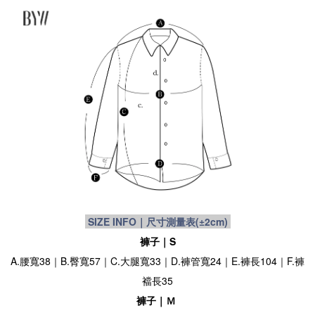
SIZE INFO｜尺寸測量表
(±2cm)
褲子｜S
A.腰寬38｜B.臀寬57｜C.大腿寬33｜D.褲管寬24｜E.褲長104｜F.褲
襠長35
褲子｜Ｍ