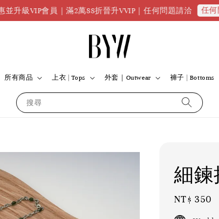
任何問題請點
IP會員｜滿2萬88折晉升VVIP｜任何問題請洽
所有商品
上衣 | Tops
外套｜Outwear
褲子 | Bottoms
搜尋
細鍊
Regular
NT$ 350
price