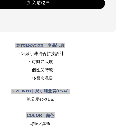
加入購物車
INFORMATION｜產品訊息
・細緻小珠混合拼接設計
・可調節長度
・個性又時髦
・多層次混搭
SIZE INFO｜尺寸測量表
(±2cm)
總長度46-51cm
COLOR｜顏色
綠珠／黑珠