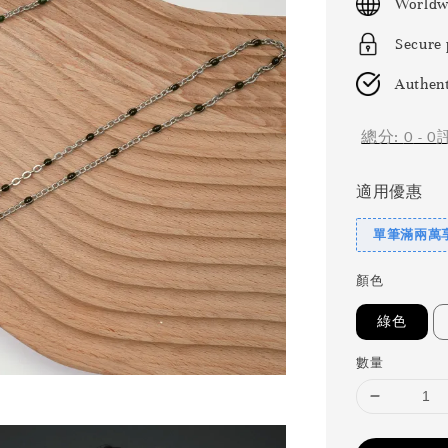
Worldw
Secure
Authent
總分:
0
-
0
適用優惠
單筆滿兩萬享
顏色
綠色
數量