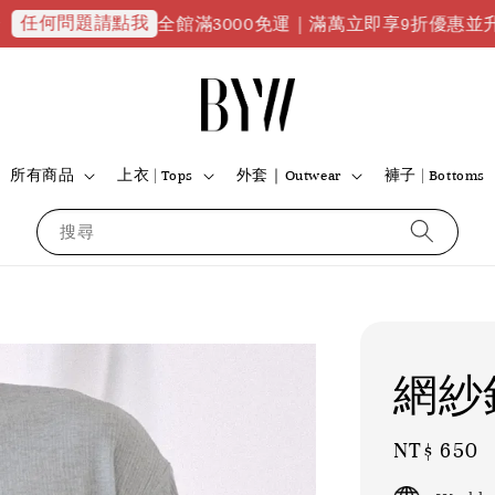
請點我
全館滿3000免運｜滿萬立即享9折優惠並升級VIP會員｜
所有商品
上衣 | Tops
外套｜Outwear
褲子 | Bottoms
搜尋
網紗
Regular
NT$ 650
price