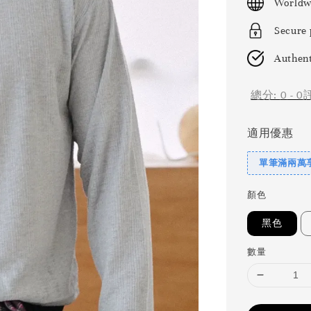
Worldw
Secure
Authent
總分:
0
-
0
適用優惠
單筆滿兩萬享
顏色
黑色
數量