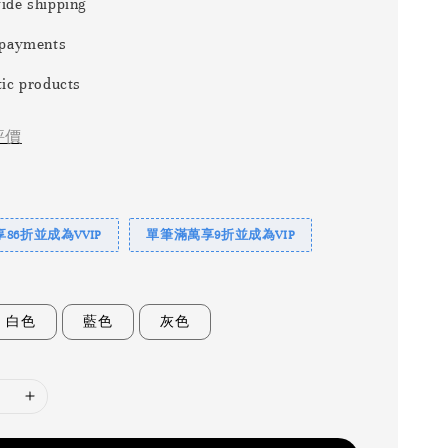
ide shipping
 payments
ic products
評價
86折並成為VVIP
單筆滿萬享9折並成為VIP
白色
藍色
灰色