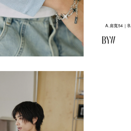
A.肩寬54｜B