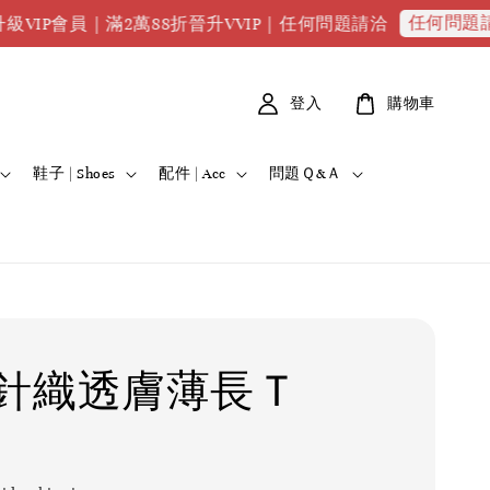
任何問題請點我
滿2萬88折晉升VVIP｜任何問題請洽
全館
登入
購物車
鞋子 | Shoes
配件 | Acc
問題Ｑ&Ａ
針織透膚薄長Ｔ