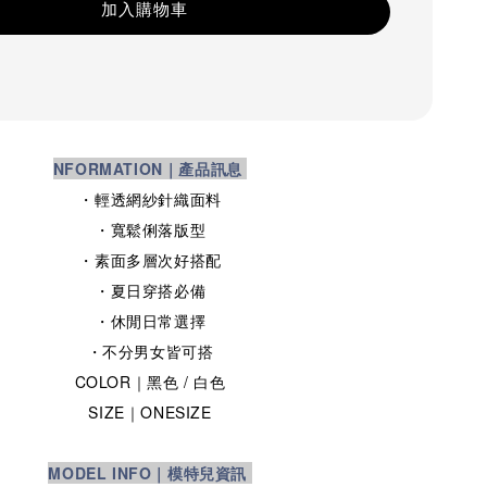
加入購物車
NFORMATION｜產品訊息
・輕透網紗針織面料
・寬鬆俐落版型
・素面多層次好搭配
・夏日穿搭必備
・休閒日常選擇
・不分男女皆可搭
COLOR｜
黑色
/ 白色
SIZE
｜ONESIZE
MODEL INFO｜模特兒資訊