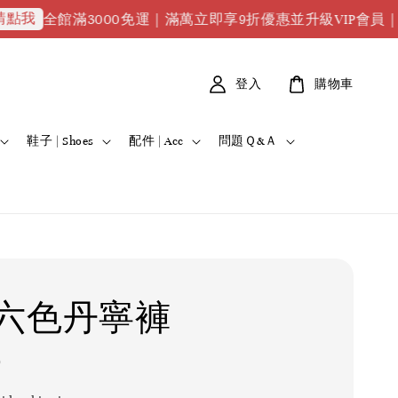
館滿3000免運｜滿萬立即享9折優惠並升級VIP會員｜滿2萬88
登入
購物車
鞋子 | Shoes
配件 | Acc
問題Ｑ&Ａ
六色丹寧褲
0