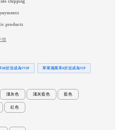
ide shipping
 payments
ic products
評價
86折並成為VVIP
單筆滿萬享9折並成為VIP
淺灰色
淺灰藍色
藍色
紅色