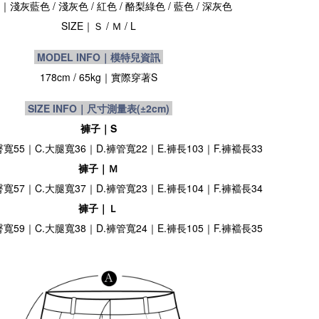
｜淺灰藍色 / 淺灰色 / 紅色 / 酪梨綠色 / 藍色 / 深灰色
SIZE
｜Ｓ /
Ｍ / L
MODEL INFO｜模特兒資訊
178cm / 65kg｜實際穿著S
SIZE INFO｜尺寸測量表
(±2cm)
褲子｜S
臀寬55｜C.大腿寬36｜D.褲管寬22｜E.褲長103｜F.褲襠長33
褲子｜Ｍ
臀寬57｜C.大腿寬37｜D.褲管寬23｜E.褲長104｜F.褲襠長34
褲子｜Ｌ
臀寬59｜C.大腿寬38｜D.褲管寬24｜E.褲長105｜F.褲襠長35