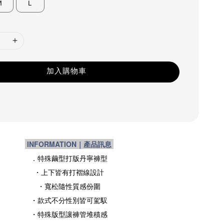
Ｍ
Ｌ
加入購物車
INFORMATION｜產品訊息
．特殊繭型打版丹寧褲型
・上下皆有打褶線設計
・寬松隨性質感份圍
・款式不分性別皆可駕馭
・特殊版型讓褲管堆積感