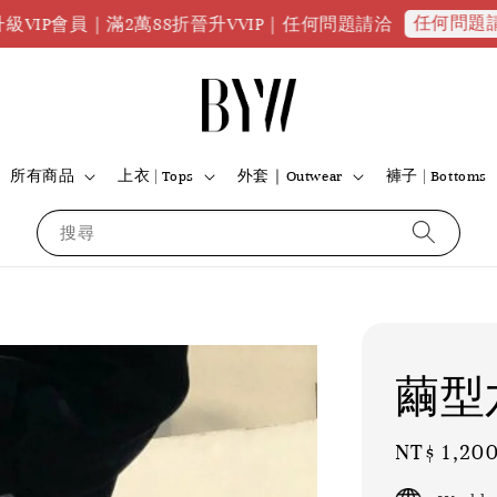
任何問題請點我
員｜滿2萬88折晉升VVIP｜任何問題請洽
全
所有商品
上衣 | Tops
外套｜Outwear
褲子 | Bottoms
搜尋
繭型
Regular
NT$ 1,20
price