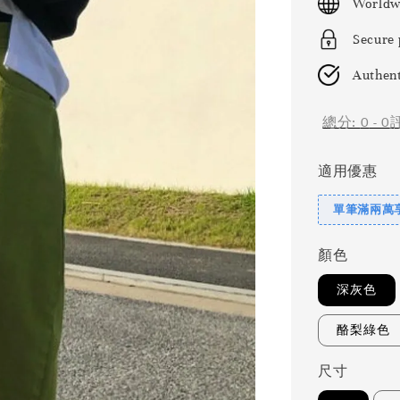
Worldw
Secure
Authent
總分:
0
-
0
適用優惠
單筆滿兩萬享
顏色
深灰色
酪梨綠色
尺寸