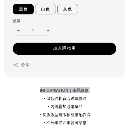
黑色
白色
灰色
數量
加入購物車
分享
INFORMATION｜產品訊息
・薄款純棉背心透氣舒適
・內搭疊加必備單品
・長版版型寬版袖籠搭配性高
・不分季節四季皆可穿搭