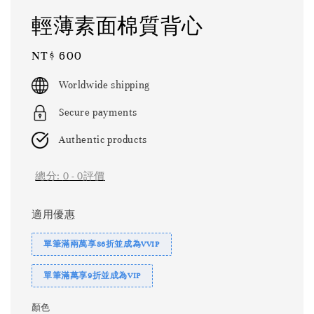
輕薄素面棉質背心
Regular
NT$ 600
price
Worldwide shipping
Secure payments
Authentic products
總分:
0
-
0
評價
適用優惠
單筆滿兩萬享86折並成為VVIP
單筆滿萬享9折並成為VIP
顏色