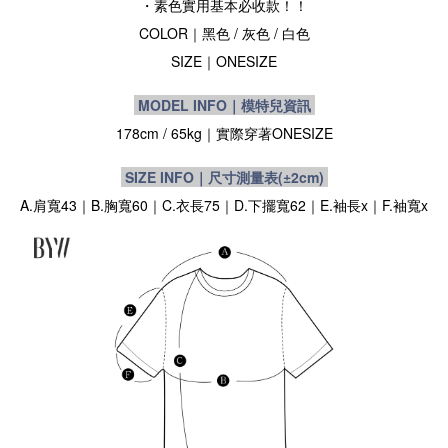
・素色實用基本必收款！！
COLOR｜黑色 / 灰色 / 白色
SIZE
｜ONESIZE
MODEL INFO｜模特兒資訊
178cm / 65kg｜實際穿著
ONESIZE
SIZE INFO｜尺寸測量表
(±2cm)
A.肩寬43｜B.胸寬60｜C.衣長75｜D.下擺寬62｜E.袖長x｜F.袖寬x