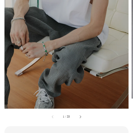
1
/
25