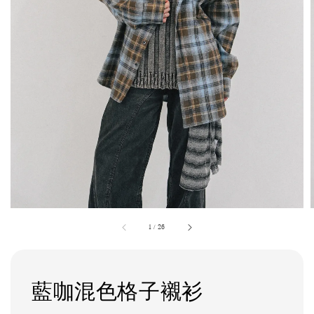
1
/
26
藍咖混色格子襯衫