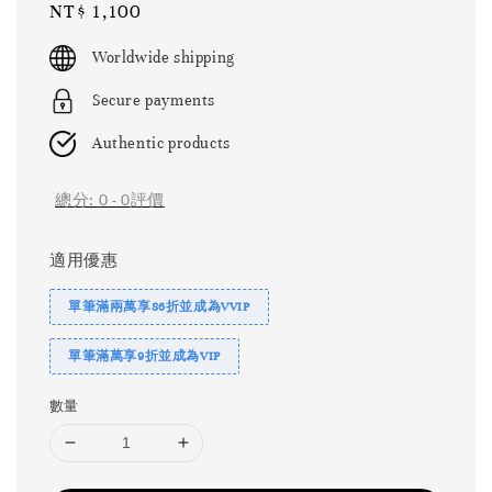
Regular
NT$ 1,100
price
Worldwide shipping
Secure payments
Authentic products
總分:
0
-
0
評價
適用優惠
單筆滿兩萬享86折並成為VVIP
單筆滿萬享9折並成為VIP
數量