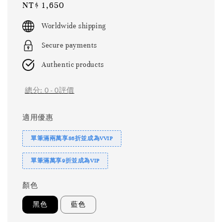
Regular
NT$ 1,650
price
Worldwide shipping
Secure payments
Authentic products
總分:
0
-
0
評價
適用優惠
單筆滿兩萬享86折並成為VVIP
單筆滿萬享9折並成為VIP
顏色
黑色
藍色