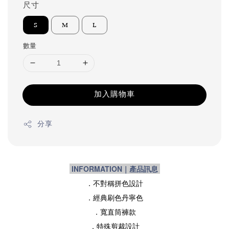
尺寸
S
M
L
數量
加入購物車
分享
INFORMATION｜產品訊息
．不對稱拼色設計
．經典刷色丹寧色
．寬直筒褲款
．特殊剪裁設計