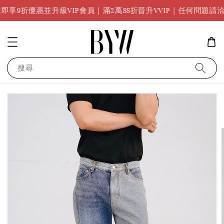
任何問
惠並升級VIP會員｜滿2萬88折晉升VVIP｜任何問題請洽
搜尋