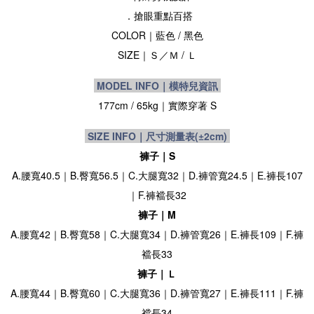
．搶眼
重點
百搭
COLOR｜
藍色
/ 黑色
SIZE
｜
Ｓ／Ｍ / Ｌ
MODEL INFO｜模特兒資訊
177cm / 65kg
｜實際穿著 S
SIZE INFO｜尺寸測量表
(±2cm)
褲子｜S
A.腰寬40.5｜B.臀寬56.5｜C.大腿寬32｜D.褲管寬24.5｜E.褲長107
｜F.褲襠長32
褲子｜M
A.腰寬42｜B.臀寬58｜C.大腿寬34｜D.褲管寬26｜E.褲長109｜F.褲
襠長33
褲子｜Ｌ
A.腰寬44｜B.臀寬60｜C.大腿寬36｜D.褲管寬27｜E.褲長111｜F.褲
襠長34