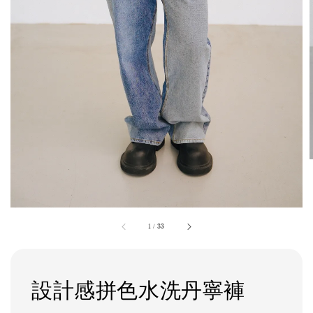
1
/
33
設計感拼色水洗丹寧褲