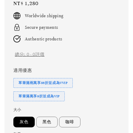
Regular
NT$ 1,280
price
Worldwide shipping
Secure payments
Authentic products
總分:
0
-
0
評價
適用優惠
單筆滿兩萬享86折並成為VVIP
單筆滿萬享9折並成為VIP
大小
灰色
黑色
咖啡