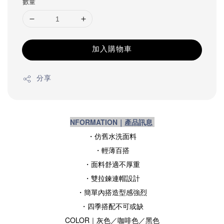
數量
加入購物車
分享
NFORMATION｜產品訊息
・仿舊水洗面料
・輕薄百搭
・面料舒適不厚重
・雙拉鍊連帽設計
・簡單內搭造型感強烈
・
四季搭配不可或缺
COLOR｜灰色
／
咖啡色
／黑色