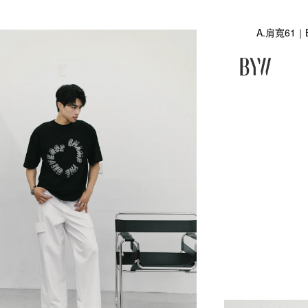
A.肩寬61｜