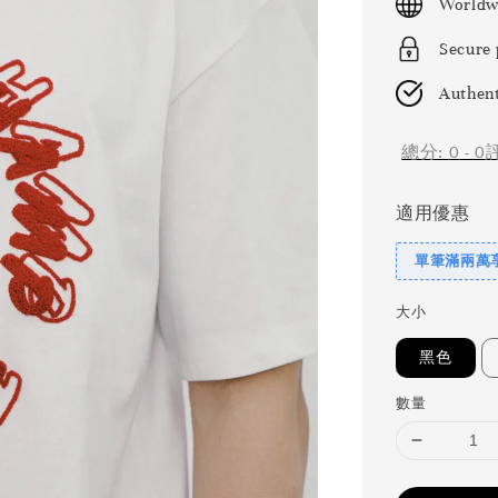
Worldw
Secure
Authent
總分:
0
-
0
適用優惠
單筆滿兩萬享
大小
黑色
數量