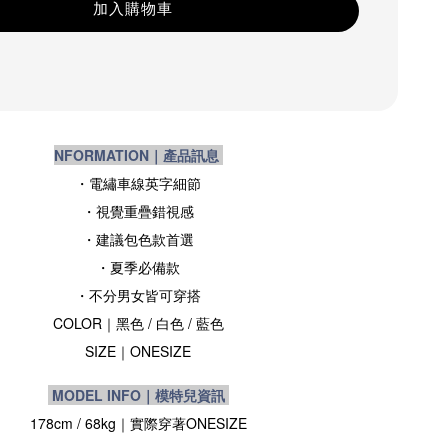
加入購物車
NFORMATION｜產品訊息
・電繡車線英字細節
・
視覺重疊錯視感
・
建議包色款首選
・夏季必備款
・不分男女皆可穿搭
COLOR｜黑
色
/ 白色
/ 藍色
SIZE
｜ONESIZE
MODEL INFO｜模特兒資訊
178cm / 68kg｜實際穿著
ONESIZE