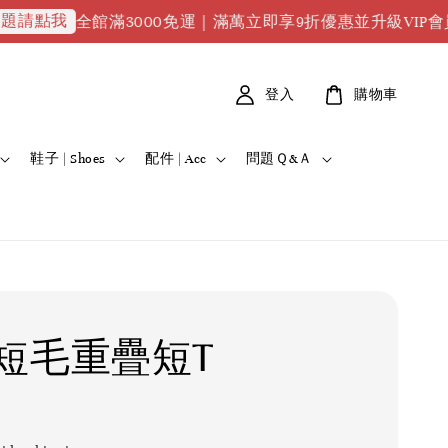
我
全館滿3000免運｜滿萬立即享9折優惠並升級VIP會員｜滿2萬
登入
購物車
鞋子 | Shoes
配件 | Acc
問題Ｑ&Ａ
短毛重疊短T