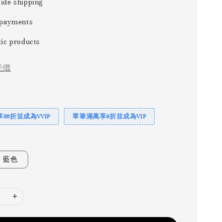
ide shipping
 payments
ic products
評價
86折並成為VVIP
單筆滿萬享9折並成為VIP
藍色