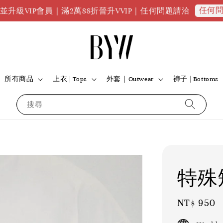
任何問題請點
P會員｜滿2萬88折晉升VVIP｜任何問題請洽
所有商品
上衣 | Tops
外套｜Outwear
褲子 | Bottoms
搜尋
特殊
Regular
NT$ 950
price