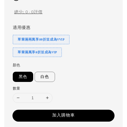
總分:
0
-
0
評價
適用優惠
單筆滿兩萬享86折並成為VVIP
單筆滿萬享9折並成為VIP
顏色
黑色
白色
數量
加入購物車