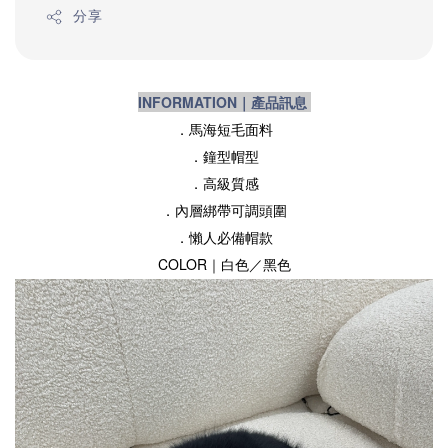
分享
INFORMATION｜產品訊息
．馬海短毛面料
．鐘型帽型
．高級質感
．內層綁帶可調頭圍
．懶人必備帽款
COLOR｜白色／黑色