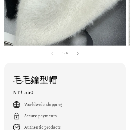
1
/
6
毛毛鐘型帽
Regular
NT$ 550
price
Worldwide shipping
Secure payments
Authentic products