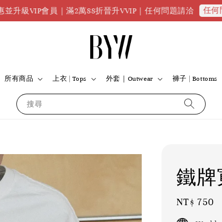
任何問題請點我
P會員｜滿2萬88折晉升VVIP｜任何問題請洽
所有商品
上衣 | Tops
外套｜Outwear
褲子 | Bottoms
搜尋
鐵牌
Regular
NT$ 750
price