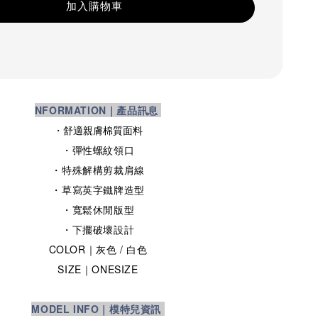
加入購物車
NFORMATION｜產品訊息
・舒適親膚棉質面料
・彈性螺紋領口
・特殊解構剪裁肩線
・草寫英字鐵牌造型
・寬鬆休閒版型
・下擺破壞設計
COLOR｜灰色
/ 白色
SIZE
｜ONESIZE
MODEL INFO｜模特兒資訊