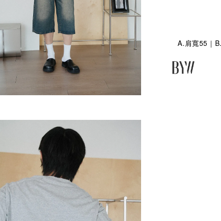
A.肩寬55｜B