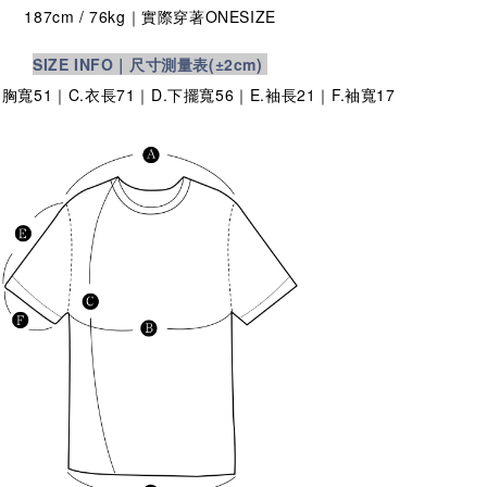
187cm / 76kg｜實際穿著
ONESIZE
SIZE INFO｜尺寸測量表
(±2cm)
.胸寬51｜C.衣長71｜D.下擺寬56｜E.袖長21｜F.袖寬17