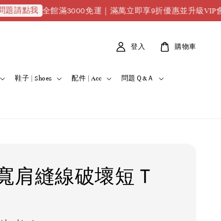
全館滿3000免運｜滿萬立即享9折優惠並升級VIP會員｜滿2萬
登入
購物車
鞋子 | Shoes
配件 | Acc
問題Ｑ&Ａ
寬肩縫線破壞短Ｔ