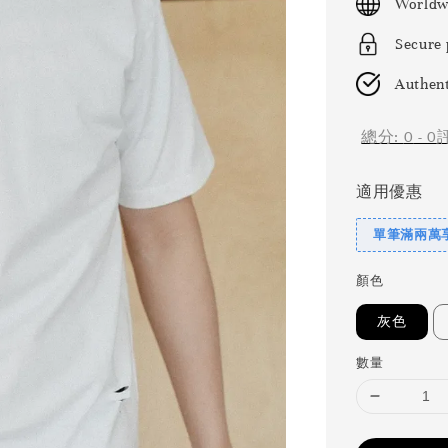
Worldw
Secure
Authent
總分:
0
-
0
適用優惠
單筆滿兩萬享
顏色
灰色
數量