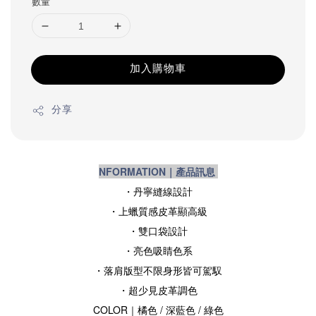
數量
加入購物車
分享
NFORMATION｜產品訊息
・丹寧縫線設計
・上蠟質感皮革顯高級
・雙口袋設計
・亮色吸睛色系
・落肩版型不限身形皆可駕馭
・超少見皮革調色
COLOR｜橘色 / 深藍色 / 綠色