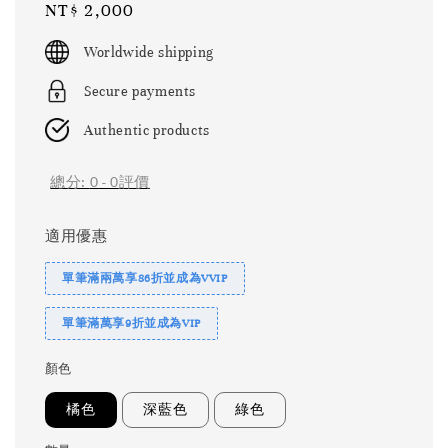
Regular
NT$ 2,000
price
Worldwide shipping
Secure payments
Authentic products
總分:
0
-
0
評價
適用優惠
單筆滿兩萬享86折並成為VVIP
單筆滿萬享9折並成為VIP
顏色
橘色
深藍色
綠色