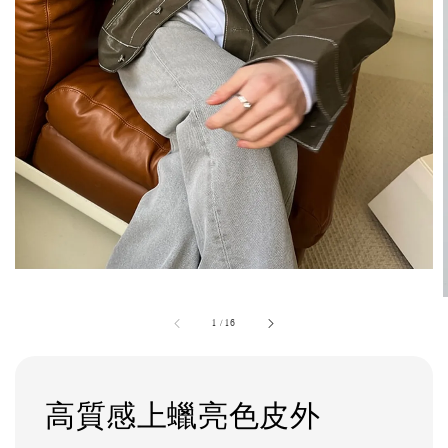
1
/
16
高質感上蠟亮色皮外