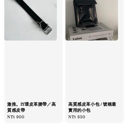
激推。IY環皮革腰帶／高
高質感皮革小包 / 號稱最
質感皮帶
實用的小包
Regular
NT$ 900
Regular
NT$ 850
price
price