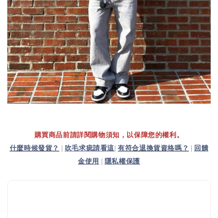
購買商品前請詳閱購物須知，以保障您的權利。
什麼時候發貨？
|
吹毛求疵請看這
|
有符合退換貨資格嗎？
|
回饋
金使用
|
隱私權保護