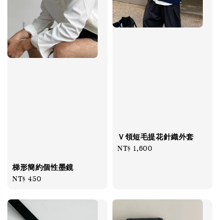
Ｖ領短毛提花針織外套
Regular
NT$ 1,600
price
梯形簡約個性墨鏡
Regular
NT$ 450
price