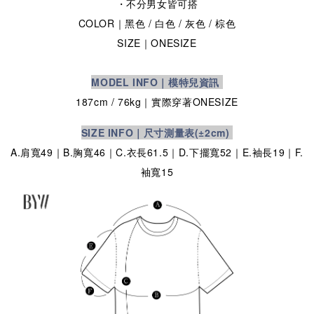
・不分男女皆可搭
COLOR｜黑色
/ 白色
/ 灰色 / 棕色
SIZE
｜ONESIZE
MODEL INFO｜模特兒資訊
187cm / 76kg｜實際穿著
ONESIZE
SIZE INFO｜尺寸測量表
(±2cm)
A.肩寬49｜B.胸寬46｜C.衣長61.5｜D.下擺寬52｜E.袖長19｜F.
袖寬15