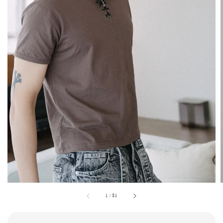
1
/
31