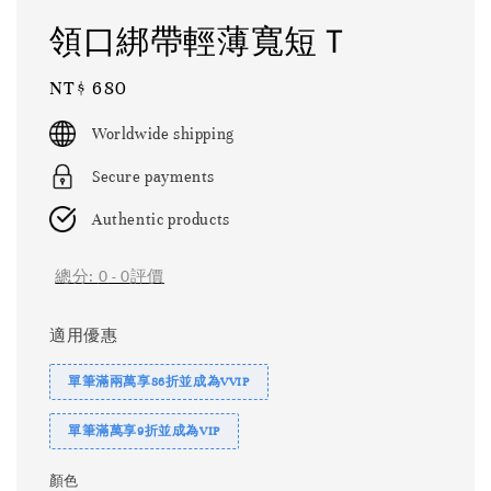
領口綁帶輕薄寬短Ｔ
Regular
NT$ 680
price
Worldwide shipping
Secure payments
Authentic products
總分:
0
-
0
評價
適用優惠
單筆滿兩萬享86折並成為VVIP
單筆滿萬享9折並成為VIP
顏色