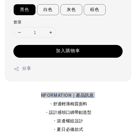
黑色
白色
灰色
棕色
數量
加入購物車
分享
NFORMATION｜產品訊息
・舒適輕薄棉質面料
・設計感領口綁帶釦造型
・滾邊螺紋設計
・夏日必備款式