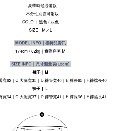
・夏季時髦必備款
・
不分性別皆可駕馭
COLO
｜
黑色
/ 灰色
SIZE
｜
M
／L
MODEL INFO｜模特兒資訊
174cm / 62kg
｜實際穿著 M
SIZE INFO｜尺寸測量表
(±2cm)
褲子｜M
.臀寬62｜C.大腿寬35｜D.褲管寬40｜E.褲長65｜F.褲襠長40
褲子｜Ｌ
.臀寬64｜C.大腿寬37｜D.褲管寬41｜E.褲長66｜F.褲襠長41