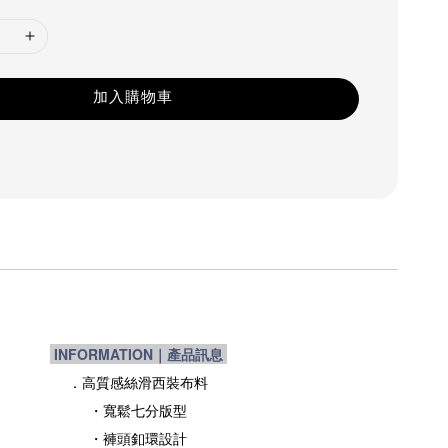
加入購物車
INFORMATION｜產品訊息
．
高質感絲滑西裝布料
・寬鬆七分版型
・褲頭釦環設計