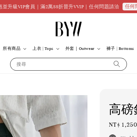
任何問題請點我
會員｜滿2萬88折晉升VVIP｜任何問題請洽
所有商品
上衣 | Tops
外套｜Outwear
褲子 | Bottoms
搜尋
高磅
Regular
NT$ 1,25
price