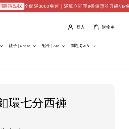
全館滿3000免運｜滿萬立即享9折優惠並升級VIP會員｜滿2萬
登入
購物車
鞋子 | Shoes
配件 | Acc
問題Ｑ&Ａ
釦環七分西褲
0