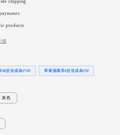
ide shipping
 payments
ic products
評價
86折並成為VVIP
單筆滿萬享9折並成為VIP
灰色