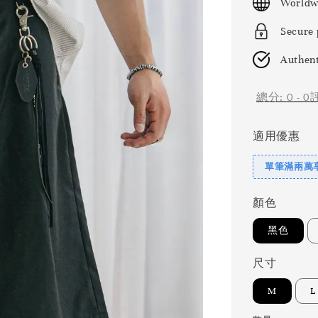
Worldw
Secure
Authent
總分:
0
-
0
適用優惠
單筆滿兩萬享
顏色
黑色
尺寸
M
L