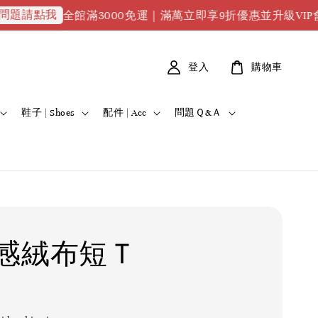
點我
全館滿3000免運｜滿萬立即享9折優惠並升級VIP會員｜滿2
登入
購物車
鞋子 | Shoes
配件 | Acc
問題Ｑ&Ａ
感絨布短Ｔ