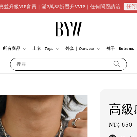
任何問題請
IP會員｜滿2萬88折晉升VVIP｜任何問題請洽
所有商品
上衣 | Tops
外套｜Outwear
褲子 | Bottoms
搜尋
高級
Regular
NT$ 650
price