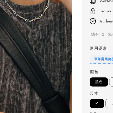
Worldw
Secure
Authent
總分:
0
-
0
適用優惠
單筆滿兩萬享
顏色
黑色
尺寸
Ｍ