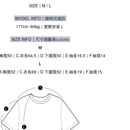
SIZE
｜M / L
MODEL INFO｜模特兒資訊
177cm /65
kg
｜實際穿著
Ｌ
SIZE INFO｜尺寸測量表
(±2cm)
Ｍ
.胸寬50｜C.衣長64.5｜D.下擺寬50｜E.袖長16.5｜F.袖寬14
Ｌ
B.胸寬52｜C.衣長69｜D.下擺寬52｜E.袖長19｜F.袖寬15