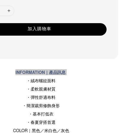
加入購物車
INFORMATION｜產品訊息
・絨布螺紋面料
・柔軟親膚材質
・彈性舒適布料
・簡潔裁剪修飾身形
・基本打低衣
・春夏穿搭首選
COLOR｜黑色／米白色／灰色