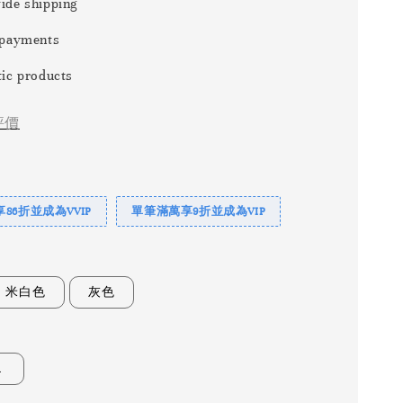
ide shipping
 payments
ic products
評價
86折並成為VVIP
單筆滿萬享9折並成為VIP
米白色
灰色
Ｌ