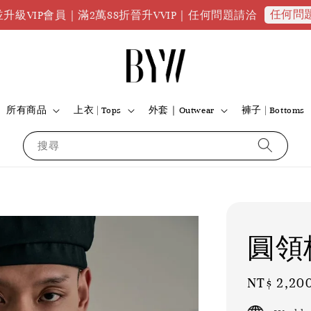
任何問題請點我
會員｜滿2萬88折晉升VVIP｜任何問題請洽
所有商品
上衣 | Tops
外套｜Outwear
褲子 | Bottoms
搜尋
圓領
Regular
NT$ 2,20
price