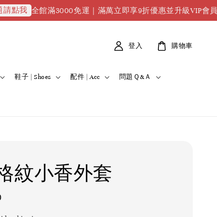
全館滿3000免運｜滿萬立即享9折優惠並升級VIP會員｜滿2萬8
登入
購物車
鞋子 | Shoes
配件 | Acc
問題Ｑ&Ａ
格紋小香外套
0