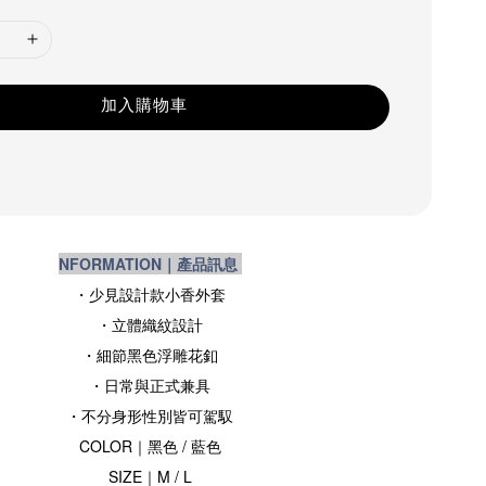
加入購物車
NFORMATION｜產品訊息
・少見設計款小香外套
・立體織紋設計
・細節黑色浮雕花釦
・日常與正式兼具
・不分身形性別皆可駕馭
COLOR｜黑色 / 藍色
SIZE
｜M / L