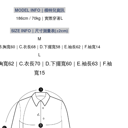
MODEL INFO｜模特兒資訊
186cm / 70kg｜實際穿著L
SIZE INFO｜尺寸測量表
(±2cm)
M
B.胸寬60｜C.衣長68｜D.下擺寬58｜E.袖長62｜F.袖寬14
L
.胸寬62｜C.衣長70｜D.下擺寬60｜E.袖長63｜F.袖
寬15