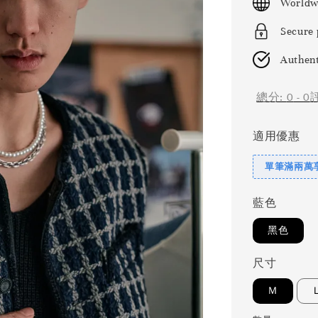
Worldw
Secure
Authent
總分:
0
-
0
適用優惠
單筆滿兩萬享
藍色
黑色
尺寸
Ｍ