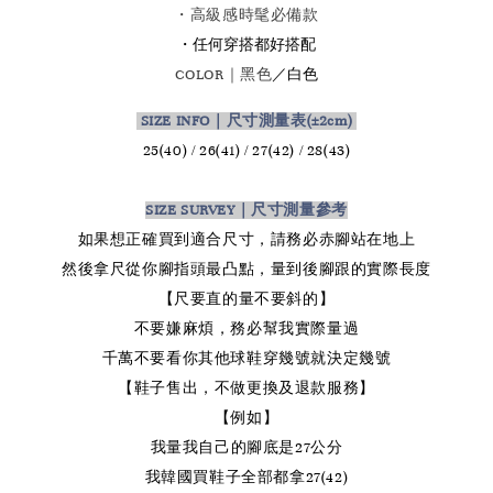
・高級感時髦必備款
・任何穿搭都好搭配
／白色
COLOR｜黑色
SIZE INFO｜尺寸測量表
(±2cm)
25(40) / 26(41) / 27(42) / 28(43
)
SIZE SURVEY｜尺寸測量參考
如果想正確買到適合尺寸，請務必赤腳站在地上
然後拿尺從你腳指頭最凸點，量到後腳跟的實際長度
【尺要直的量不要斜的】
不要嫌麻煩，務必幫我實際量過
千萬不要看你其他球鞋穿幾號就決定幾號
【鞋子售出，不做更換及退款服務】
【例如】
我量我自己的腳底是27公分
我韓國買鞋子全部都拿27(42)