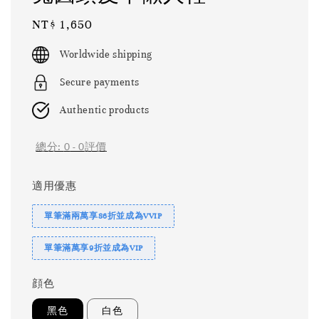
Regular
NT$ 1,650
price
Worldwide shipping
Secure payments
Authentic products
總分:
0
-
0
評價
適用優惠
單筆滿兩萬享86折並成為VVIP
單筆滿萬享9折並成為VIP
顔色
黑色
白色