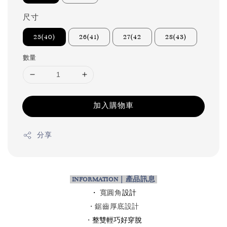
尺寸
25(40)
26(41)
27(42
28(43)
數量
加入購物車
分享
INFORMATION｜產品訊息
・
設計
寬圓角
・鋸齒厚底設計
整雙輕巧好穿脫
・