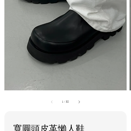
1
/
32
寬圓頭皮革懶人鞋