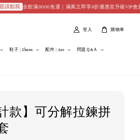
館滿3000免運｜滿萬立即享9折優惠並升級VIP會員｜滿2萬8
登入
購物車
鞋子 | Shoes
配件 | Acc
問題Ｑ&Ａ
計款】可分解拉鍊拼
套