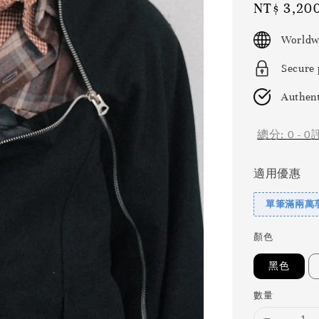
Regular
NT$ 3,20
price
Worldw
Secure
Authent
總分:
0
-
0
適用優惠
單筆滿兩萬享
顏色
黑色
數量