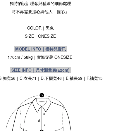
獨特的設計理念與精緻的細節處理
將不再需要擔心與他人「撞衫」
COLOR｜黑色
SIZE｜ONESIZE
MODEL INFO｜模特兒資訊
170cm / 58kg
｜實際穿著
ONESIZE
SIZE INFO｜尺寸測量表
(±2cm)
B.胸寬56｜C.衣長71｜D.下擺寬46｜E.袖長59｜F.袖寬15