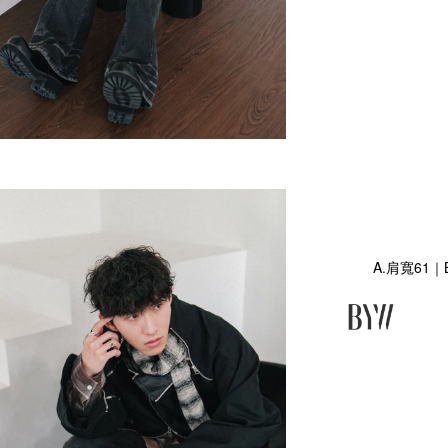
A.肩寬61｜