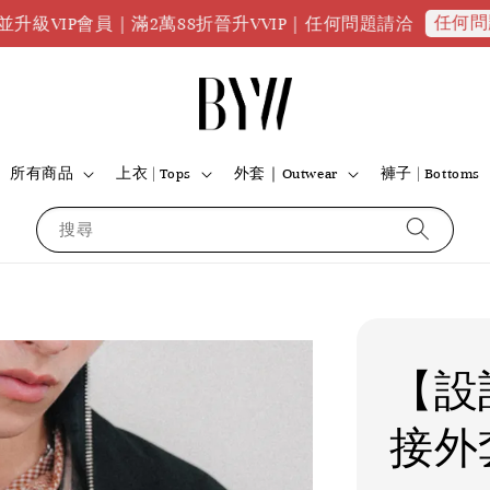
任何問題請點我
員｜滿2萬88折晉升VVIP｜任何問題請洽
全
所有商品
上衣 | Tops
外套｜Outwear
褲子 | Bottoms
搜尋
【設
接外