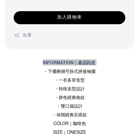
加入購物車
分享
INFORMATION｜產品訊息
・下擺兩側
可拆式拼接袖擺
・
一衣多穿造型
・特殊造型設計
・拼色經典
格紋
・雙口袋設計
・休閒經典百搭款
COLOR｜咖啡色
SIZE
｜ONESIZE