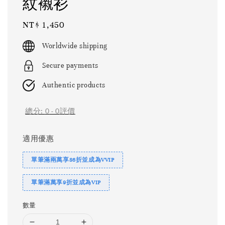
紋襯衫
Regular
NT$ 1,450
price
Worldwide shipping
Secure payments
Authentic products
總分:
0
-
0
評價
適用優惠
單筆滿兩萬享86折並成為VVIP
單筆滿萬享9折並成為VIP
數量