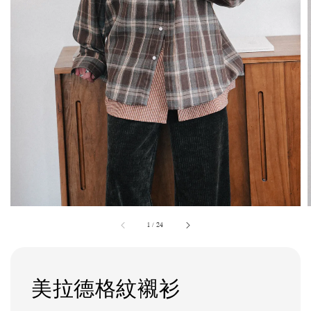
1
/
24
美拉德格紋襯衫