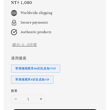
Regular
NT$ 1,080
price
Worldwide shipping
Secure payments
Authentic products
總分:
0
-
0
評價
適用優惠
單筆滿兩萬享86折並成為VVIP
單筆滿萬享9折並成為VIP
數量