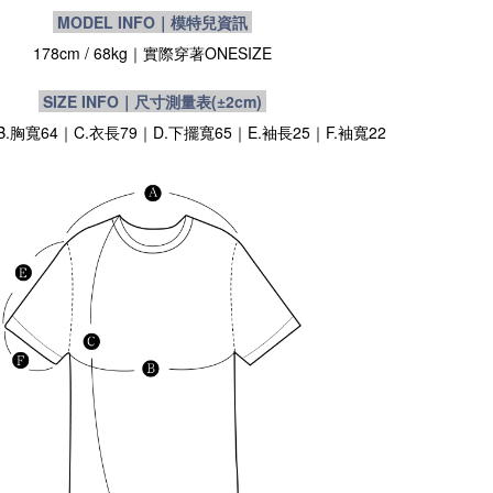
MODEL INFO｜模特兒資訊
178cm / 68kg｜實際穿著
ONESIZE
SIZE INFO｜尺寸測量表
(±2cm)
B.胸寬64｜C.衣長79｜D.下擺寬65｜E.袖長25｜F.袖寬22