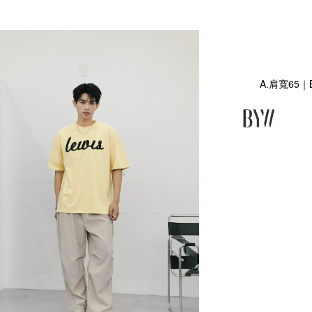
A.肩寬65｜