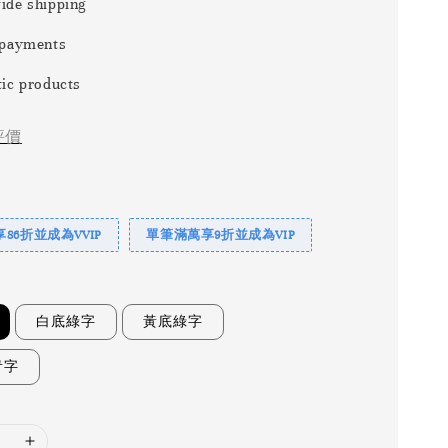
ide shipping
 payments
ic products
評價
86折並成為VVIP
單筆滿萬享9折並成為VIP
白底綠字
黃底綠字
青字