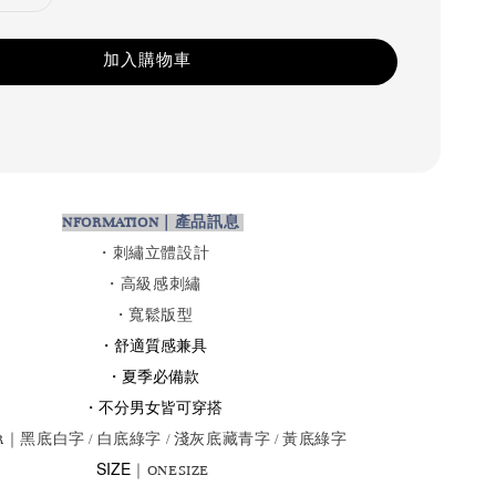
加入購物車
NFORMATION｜產品訊息
・
刺繡立體設計
・高級感刺繡
・
寬鬆版型
・
舒適質感兼具
・夏季必備款
・不分男女皆可穿搭
OR｜黑
底白字 / 白底綠字 / 淺灰底藏青字
/ 黃底綠字
SIZE
｜ONESIZE