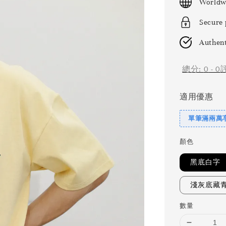
Worldw
Secure
Authent
總分:
0
-
0
適用優惠
單筆滿兩萬享
顏色
黑底白字
淺灰底藏
數量