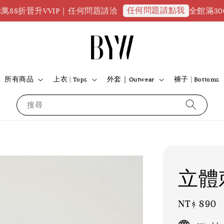
任何問題請點我
晉升VVIP｜任何問題請洽
全館滿3000免
所有商品
上衣 | Tops
外套｜Outwear
褲子 | Bottoms
搜尋
立體
Regular
NT$ 890
price