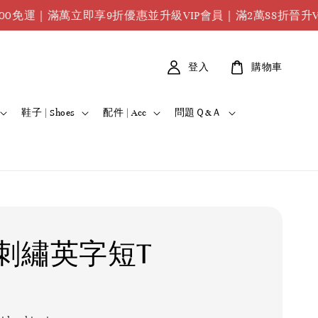
運｜滿萬立即享9折優惠並升級VIP會員｜滿2萬88折晉升VVIP
登入
購物車
鞋子 | Shoes
配件 | Acc
問題Ｑ&Ａ
刺繡英字短T