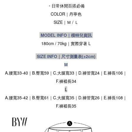
・日常休閒百搭必備
COLOR｜丹寧色
SIZE
｜Ｍ / Ｌ
MODEL INFO｜模特兒資訊
180cm / 70kg｜實際穿著 L
SIZE INFO｜尺寸測量表
(±2cm)
M
A.腰寬33-40｜B.臀寬59｜C.大腿寬33｜D.褲管寬24｜E.褲長106｜
F.褲襠長34
L
A.腰寬35-42｜B.臀寬61｜C.大腿寬35｜D.褲管寬26｜E.褲長108｜
F.褲襠長35