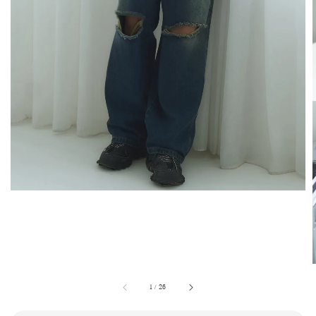
1
/
26