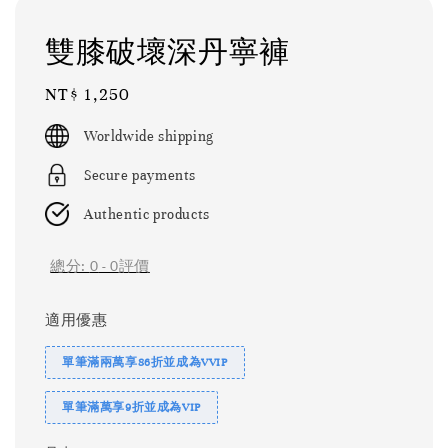
雙膝破壞深丹寧褲
Regular
NT$ 1,250
price
Worldwide shipping
Secure payments
Authentic products
總分:
0
-
0
評價
適用優惠
單筆滿兩萬享86折並成為VVIP
單筆滿萬享9折並成為VIP