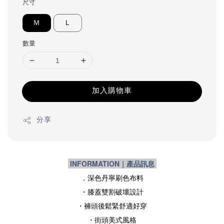
尺寸
Ｍ
Ｌ
數量
加入購物車
分享
INFORMATION｜產品訊息
．深色丹寧刷色布料
・膝蓋雙割破壞設計
・褲頭後鬆緊舒適好穿
・街頭美式風格